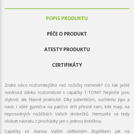
POPIS PRODUKTU
PÉČE O PRODUKT
ATESTY PRODUKTU
CERTIFIKÁTY
Znáte něco roztomilejšího než nožičky miminek? Co tak ještě
zvednout dávku roztomilosti s capáčky T-TOMI? Nejenže jsou
stylové, ale hlavně praktické. Díky patentkům, suchému zipu a
navíc i všité gumičce na patičce drží přesně tam, kde mají, na
neposedných nožičkách Vašich drobečků. Nemusíte se tedy
obávat návratu z procházky jen s jednou botičkou.
Capáčky se stanou Vaším oblíbeným doplňkem jak na