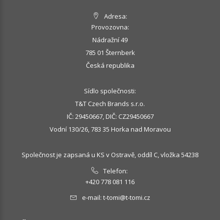
Adresa:
Provozovna:
Nádražní 49
785 01 Šternberk
Česká republika
Sídlo společnosti:
T&T Czech Brands s.r.o.
IČ: 29450667, DIČ: CZ29450667
Vodní 130/26, 783 35 Horka nad Moravou
Společnost je zapsaná u KS v Ostravě, oddíl C, vložka 54238
Telefon:
+420 778 081 116
e-mail:
t-tomi@t-tomi.cz