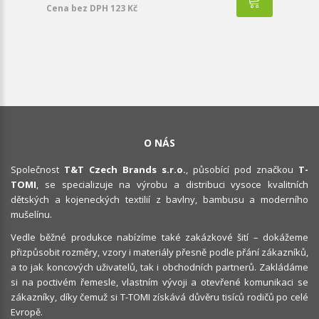
Cena bez DPH 123 Kč
O NÁS
Společnost
T&T Czech Brands s.r.o.
, působící pod značkou
T-
TOMI
, se specializuje na výrobu a distribuci vysoce kvalitních
dětských a kojeneckých textilií z bavlny, bambusu a moderního
mušelínu.
Vedle běžné produkce nabízíme také zakázkové šití – dokážeme
přizpůsobit rozměry, vzory i materiály přesně podle přání zákazníků,
a to jak koncových uživatelů, tak i obchodních partnerů. Zakládáme
si na poctivém řemesle, vlastním vývoji a otevřené komunikaci se
zákazníky, díky čemuž si T-TOMI získává důvěru tisíců rodičů po celé
Evropě.