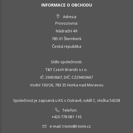
INFORMACE O OBCHODU
Adresa:
Provozovna:
Nádražní 49
785 01 Šternberk
Česká republika
Sídlo společnosti:
T&T Czech Brands s.r.o.
IČ: 29450667, DIČ: CZ29450667
Vodní 130/26, 783 35 Horka nad Moravou
Společnost je zapsaná u KS v Ostravě, oddíl C, vložka 54238
Telefon:
+420 778 081 116
e-mail:
t-tomi@t-tomi.cz