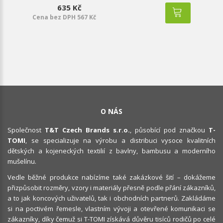
635 Kč
Cena bez DPH 567 Kč
O NÁS
Společnost
T&T Czech Brands s.r.o.
, působící pod značkou
T-
TOMI
, se specializuje na výrobu a distribuci vysoce kvalitních
dětských a kojeneckých textilií z bavlny, bambusu a moderního
mušelínu.
Vedle běžné produkce nabízíme také zakázkové šití – dokážeme
přizpůsobit rozměry, vzory i materiály přesně podle přání zákazníků,
a to jak koncových uživatelů, tak i obchodních partnerů. Zakládáme
si na poctivém řemesle, vlastním vývoji a otevřené komunikaci se
zákazníky, díky čemuž si T-TOMI získává důvěru tisíců rodičů po celé