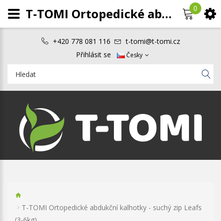
0
T-TOMI Ortopedické abdukční kalhotky - suchý zip Leafs (3-6kg)
+420 778 081 116
t-tomi@t-tomi.cz
Přihlásit se
Česky
T-TOMI Ortopedické abdukční kalhotky - suchý zip Leafs
(3-6kg)