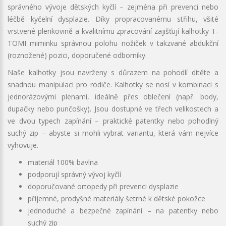
správného vývoje dětských kyčlí – zejména při prevenci nebo
léčbě kyčelní dysplazie. Díky propracovanému střihu, všité
vrstvené plenkovině a kvalitnímu zpracování zajišťují kalhotky T-
TOMI miminku správnou polohu nožiček v takzvané abdukční
(roznožené) pozici, doporučené odborníky.
Naše kalhotky jsou navrženy s důrazem na pohodlí dítěte a
snadnou manipulaci pro rodiče. Kalhotky se nosí v kombinaci s
jednorázovými plenami, ideálně přes oblečení (např. body,
dupačky nebo punčošky). Jsou dostupné ve třech velikostech a
ve dvou typech zapínání – praktické patentky nebo pohodlný
suchý zip – abyste si mohli vybrat variantu, která vám nejvíce
vyhovuje.
materiál 100% bavlna
podporují správný vývoj kyčlí
doporučované ortopedy při prevenci dysplazie
příjemné, prodyšné materiály šetrné k dětské pokožce
jednoduché a bezpečné zapínání – na patentky nebo
suchý zip