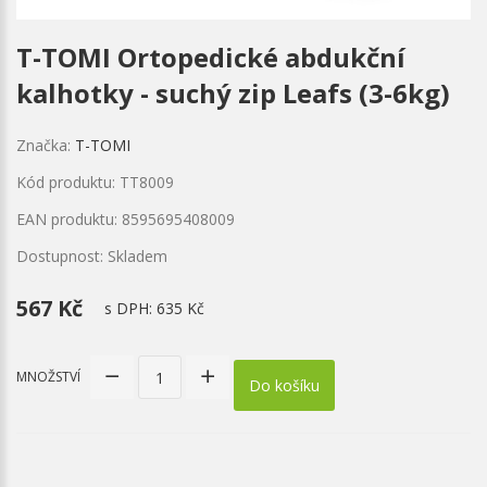
T-TOMI Ortopedické abdukční
kalhotky - suchý zip Leafs (3-6kg)
Značka:
T-TOMI
Kód produktu: TT8009
EAN produktu: 8595695408009
Dostupnost: Skladem
567 Kč
s DPH:
635 Kč
MNOŽSTVÍ
Do košíku