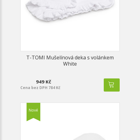
T-TOMI Mušelínová deka s volánkem
White
949 Kč
Cena bez DPH 784 Kč
Nové