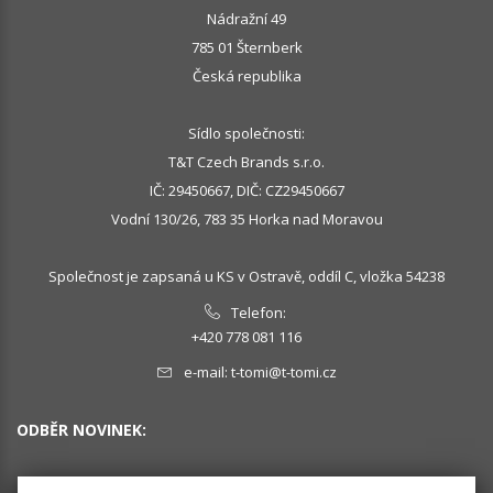
Nádražní 49
785 01 Šternberk
Česká republika
Sídlo společnosti:
T&T Czech Brands s.r.o.
IČ: 29450667, DIČ: CZ29450667
Vodní 130/26, 783 35 Horka nad Moravou
Společnost je zapsaná u KS v Ostravě, oddíl C, vložka 54238
Telefon:
+420 778 081 116
e-mail:
t-tomi@t-tomi.cz
ODBĚR NOVINEK: