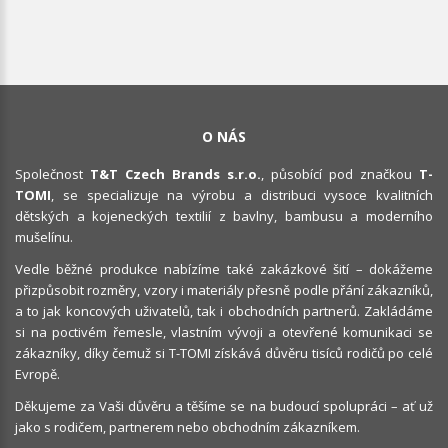
O NÁS
Společnost
T&T Czech Brands s.r.o.
, působící pod značkou
T-
TOMI
, se specializuje na výrobu a distribuci vysoce kvalitních
dětských a kojeneckých textilií z bavlny, bambusu a moderního
mušelínu.
Vedle běžné produkce nabízíme také zakázkové šití – dokážeme
přizpůsobit rozměry, vzory i materiály přesně podle přání zákazníků,
a to jak koncových uživatelů, tak i obchodních partnerů. Zakládáme
si na poctivém řemesle, vlastním vývoji a otevřené komunikaci se
zákazníky, díky čemuž si T-TOMI získává důvěru tisíců rodičů po celé
Evropě.
Děkujeme za Vaši důvěru a těšíme se na budoucí spolupráci – ať už
jako s rodičem, partnerem nebo obchodním zákazníkem.