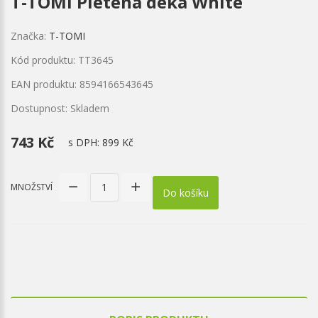
T-TOMI Pletená deka White
Značka:
T-TOMI
Kód produktu: TT3645
EAN produktu: 8594166543645
Dostupnost: Skladem
743 Kč
s DPH:
899 Kč
MNOŽSTVÍ
Do košíku