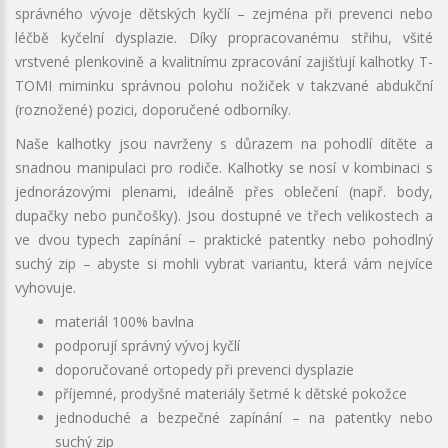
správného vývoje dětských kyčlí – zejména při prevenci nebo
léčbě kyčelní dysplazie. Díky propracovanému střihu, všité
vrstvené plenkovině a kvalitnímu zpracování zajišťují kalhotky T-
TOMI miminku správnou polohu nožiček v takzvané abdukční
(roznožené) pozici, doporučené odborníky.
Naše kalhotky jsou navrženy s důrazem na pohodlí dítěte a
snadnou manipulaci pro rodiče. Kalhotky se nosí v kombinaci s
jednorázovými plenami, ideálně přes oblečení (např. body,
dupačky nebo punčošky). Jsou dostupné ve třech velikostech a
ve dvou typech zapínání – praktické patentky nebo pohodlný
suchý zip – abyste si mohli vybrat variantu, která vám nejvíce
vyhovuje.
materiál 100% bavlna
podporují správný vývoj kyčlí
doporučované ortopedy při prevenci dysplazie
příjemné, prodyšné materiály šetrné k dětské pokožce
jednoduché a bezpečné zapínání – na patentky nebo
suchý zip