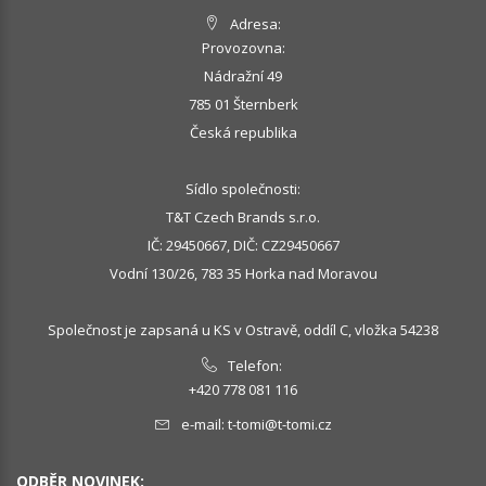
Adresa:
Provozovna:
Nádražní 49
785 01 Šternberk
Česká republika
Sídlo společnosti:
T&T Czech Brands s.r.o.
IČ: 29450667, DIČ: CZ29450667
Vodní 130/26, 783 35 Horka nad Moravou
Společnost je zapsaná u KS v Ostravě, oddíl C, vložka 54238
Telefon:
+420 778 081 116
e-mail:
t-tomi@t-tomi.cz
ODBĚR NOVINEK: