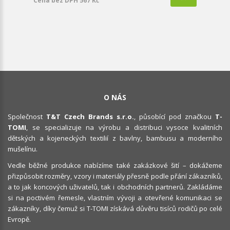
Cena bez DPH 567 Kč
O NÁS
Společnost
T&T Czech Brands s.r.o.
, působící pod značkou
T-
TOMI
, se specializuje na výrobu a distribuci vysoce kvalitních
dětských a kojeneckých textilií z bavlny, bambusu a moderního
mušelínu.
Vedle běžné produkce nabízíme také zakázkové šití – dokážeme
přizpůsobit rozměry, vzory i materiály přesně podle přání zákazníků,
a to jak koncových uživatelů, tak i obchodních partnerů. Zakládáme
si na poctivém řemesle, vlastním vývoji a otevřené komunikaci se
zákazníky, díky čemuž si T-TOMI získává důvěru tisíců rodičů po celé
Evropě.