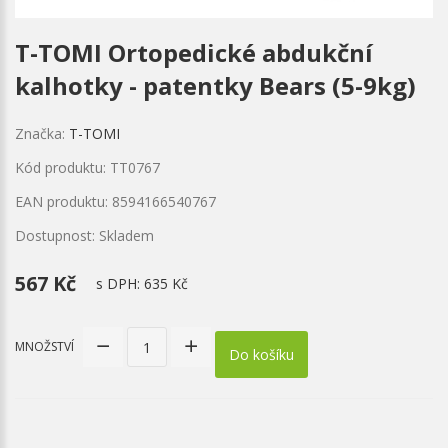
T-TOMI Ortopedické abdukční
kalhotky - patentky Bears (5-9kg)
Značka:
T-TOMI
Kód produktu: TT0767
EAN produktu: 8594166540767
Dostupnost: Skladem
567 Kč
s DPH:
635 Kč
MNOŽSTVÍ
Do košíku