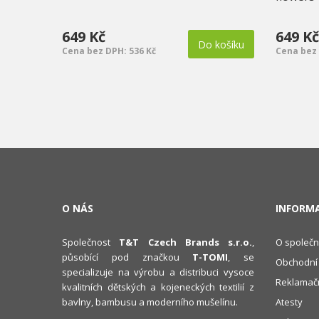
649 Kč
649 Kč
Do košíku
Cena bez DPH: 536 Kč
Cena bez 
O NÁS
INFORM
Společnost
T&T Czech Brands s.r.o.
,
O společn
působící pod značkou
T-TOMI
, se
Obchodní
specializuje na výrobu a distribuci vysoce
Reklamačn
kvalitních dětských a kojeneckých textilií z
bavlny, bambusu a moderního mušelínu.
Atesty