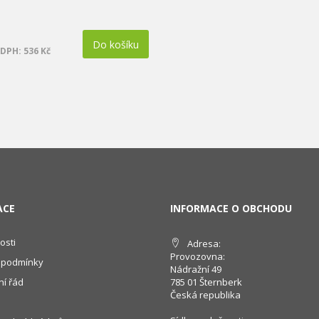
Do košíku
DPH: 536 Kč
ACE
INFORMACE O OBCHODU
osti
Adresa:
Provozovna:
 podmínky
Nádražní 49
í řád
785 01 Šternberk
Česká republika