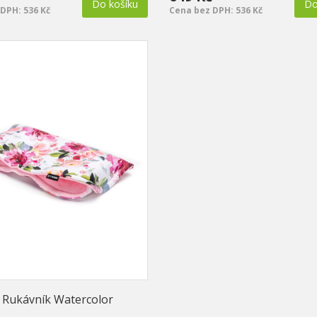
Do košíku
Do
DPH: 536 Kč
Cena bez DPH: 536 Kč
Rukávník Watercolor