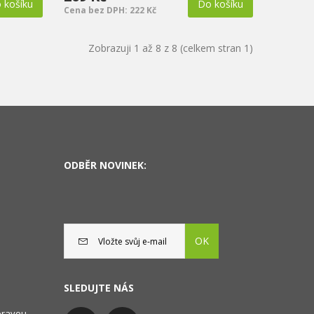
 košíku
Do košíku
Cena bez DPH: 222 Kč
Zobrazuji 1 až 8 z 8 (celkem stran 1)
ODBĚR NOVINEK:
OK
SLEDUJTE NÁS
oravou