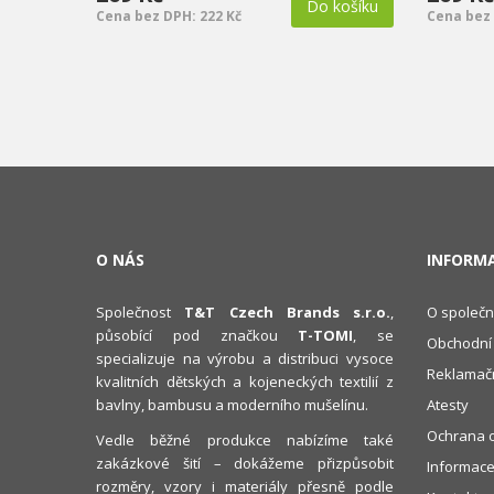
Do košíku
Cena bez DPH: 222 Kč
Cena bez 
O NÁS
INFORM
Společnost
T&T Czech Brands s.r.o.
,
O společn
působící pod značkou
T-TOMI
, se
Obchodní
specializuje na výrobu a distribuci vysoce
Reklamačn
kvalitních dětských a kojeneckých textilií z
bavlny, bambusu a moderního mušelínu.
Atesty
Ochrana o
Vedle běžné produkce nabízíme také
zakázkové šití – dokážeme přizpůsobit
Informace
rozměry, vzory i materiály přesně podle