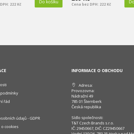
Do košíku
Do
DPH: 222 Kč
Cena bez DPH: 222 Kč
ACE
INFORMACE O OBCHODU
osti
Adresa:
Provozovna:
 podmínky
Nádražní 49
í řád
785 01 Šternberk
Česká republika
Sídlo společnosti:
sobních údajů - GDPR
T&T Czech Brands s.r.o.
 o cookies
IČ: 29450667, DIČ: CZ29450667
Vodní 130/26, 783 35 Horka nad M