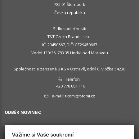
785 01 Šternberk
Česká republika
Sídlo společnosti:
T&T Czech Brands s.r.o.
IČ: 29450667, DIČ: CZ29450667
Vodní 130/26, 783 35 Horka nad Moravou
Společnost je zapsaná u KS v Ostravě, oddíl C, vložka 54238
Telefon:
+420 778 081 116
e-mail:
t-tomi@t-tomi.cz
ODBĚR NOVINEK:
Vážíme si Vaše soukromí