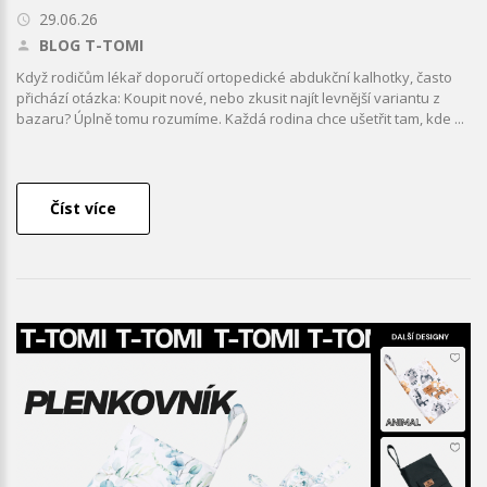
29.06.26
BLOG T-TOMI
Když rodičům lékař doporučí ortopedické abdukční kalhotky, často
přichází otázka: Koupit nové, nebo zkusit najít levnější variantu z
bazaru? Úplně tomu rozumíme. Každá rodina chce ušetřit tam, kde ...
Číst více