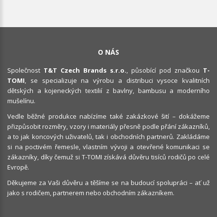
O NÁS
Společnost
T&T Czech Brands s.r.o.
, působící pod značkou
T-
TOMI
, se specializuje na výrobu a distribuci vysoce kvalitních
dětských a kojeneckých textilií z bavlny, bambusu a moderního
mušelínu.
Vedle běžné produkce nabízíme také zakázkové šití – dokážeme
přizpůsobit rozměry, vzory i materiály přesně podle přání zákazníků,
a to jak koncových uživatelů, tak i obchodních partnerů. Zakládáme
si na poctivém řemesle, vlastním vývoji a otevřené komunikaci se
zákazníky, díky čemuž si T-TOMI získává důvěru tisíců rodičů po celé
Evropě.
Děkujeme za Vaši důvěru a těšíme se na budoucí spolupráci – ať už
jako s rodičem, partnerem nebo obchodním zákazníkem.