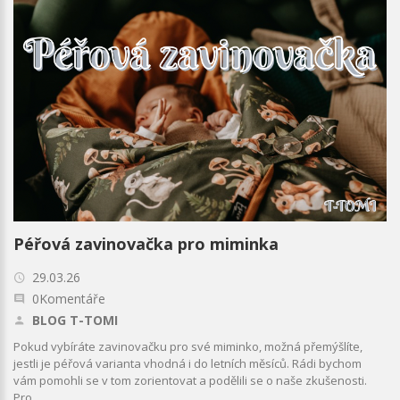
Péřová zavinovačka pro miminka
29.03.26
0Komentáře
BLOG T-TOMI
Pokud vybíráte zavinovačku pro své miminko, možná přemýšlíte,
jestli je péřová varianta vhodná i do letních měsíců. Rádi bychom
vám pomohli se v tom zorientovat a podělili se o naše zkušenosti.
Pro...