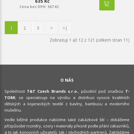
635 Kč
Cena bez DPH: 567 Kč
1
2
3
>
>|
Zobrazuji 1 až 12 z 121 (celkem stran 11)
O NÁS
Společnost
T&T Czech Brands s.r.o.
, působící pod značkou
T-
TOMI
, se specializuje na výrobu a distribuci vysoce kvalitních
dětských a kojeneckých textilií z bavlny, bambusu a moderního
mušelínu.
Vedle běžné produkce nabízíme také zakázkové šití – dokážeme
přizpůsobit rozměry, vzory i materiály přesně podle přání zákazníků,
a to jak koncových uživatelů, tak i obchodních partnerů. Zakládáme