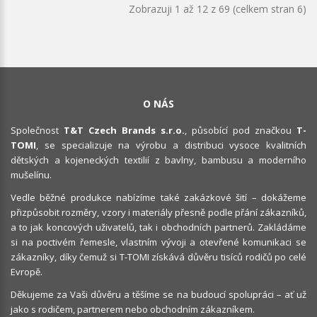
Zobrazuji 1 až 12 z 69 (celkem stran 6)
O NÁS
Společnost
T&T Czech Brands s.r.o.
, působící pod značkou
T-
TOMI
, se specializuje na výrobu a distribuci vysoce kvalitních
dětských a kojeneckých textilií z bavlny, bambusu a moderního
mušelínu.
Vedle běžné produkce nabízíme také zakázkové šití – dokážeme
přizpůsobit rozměry, vzory i materiály přesně podle přání zákazníků,
a to jak koncových uživatelů, tak i obchodních partnerů. Zakládáme
si na poctivém řemesle, vlastním vývoji a otevřené komunikaci se
zákazníky, díky čemuž si T-TOMI získává důvěru tisíců rodičů po celé
Evropě.
Děkujeme za Vaši důvěru a těšíme se na budoucí spolupráci – ať už
jako s rodičem, partnerem nebo obchodním zákazníkem.