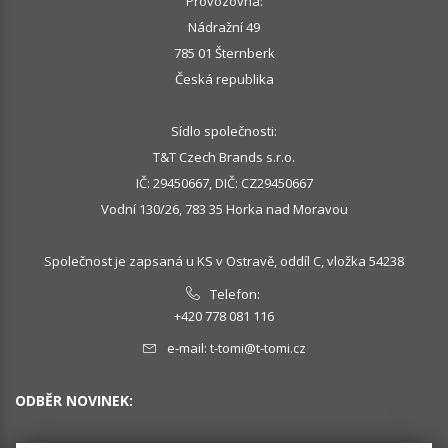
Provozovna:
Nádražní 49
785 01 Šternberk
Česká republika
Sídlo společnosti:
T&T Czech Brands s.r.o.
IČ: 29450667, DIČ: CZ29450667
Vodní 130/26, 783 35 Horka nad Moravou
Společnost je zapsaná u KS v Ostravě, oddíl C, vložka 54238
Telefon:
+420 778 081 116
e-mail:
t-tomi@t-tomi.cz
ODBĚR NOVINEK: