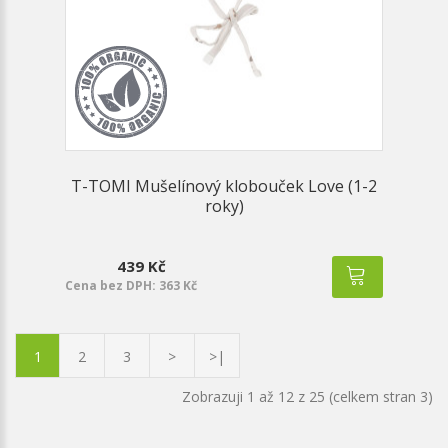
T-TOMI Mušelínový klobouček Love (1-2
roky)
439 Kč
Cena bez DPH: 363 Kč
1
2
3
>
>|
Zobrazuji 1 až 12 z 25 (celkem stran 3)