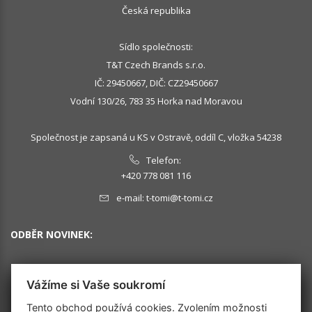
Česká republika
Sídlo společnosti:
T&T Czech Brands s.r.o.
IČ: 29450667, DIČ: CZ29450667
Vodní 130/26, 783 35 Horka nad Moravou
Společnost je zapsaná u KS v Ostravě, oddíl C, vložka 54238
Telefon:
+420 778 081 116
e-mail:
t-tomi@t-tomi.cz
ODBĚR NOVINEK:
Vážíme si Vaše soukromí
OK
Tento obchod používá cookies. Zvolením možnosti