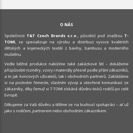
O NÁS
Společnost
T&T Czech Brands s.r.o.
, působící pod značkou
T-
TOMI
, se specializuje na výrobu a distribuci vysoce kvalitních
dětských a kojeneckých textilií z bavlny, bambusu a moderního
mušelínu.
Vedle běžné produkce nabízíme také zakázkové šití – dokážeme
přizpůsobit rozměry, vzory i materiály přesně podle přání zákazníků,
a to jak koncových uživatelů, tak i obchodních partnerů. Zakládáme
si na poctivém řemesle, vlastním vývoji a otevřené komunikaci se
zákazníky, díky čemuž si T-TOMI získává důvěru tisíců rodičů po celé
Evropě.
Děkujeme za Vaši důvěru a těšíme se na budoucí spolupráci – ať už
jako s rodičem, partnerem nebo obchodním zákazníkem.