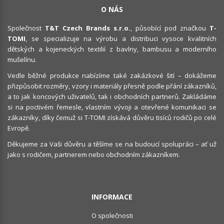
O NÁS
Společnost
T&T Czech Brands s.r.o.
, působící pod značkou
T-
TOMI
, se specializuje na výrobu a distribuci vysoce kvalitních
dětských a kojeneckých textilií z bavlny, bambusu a moderního
mušelínu.
Vedle běžné produkce nabízíme také zakázkové šití – dokážeme
přizpůsobit rozměry, vzory i materiály přesně podle přání zákazníků,
a to jak koncových uživatelů, tak i obchodních partnerů. Zakládáme
si na poctivém řemesle, vlastním vývoji a otevřené komunikaci se
zákazníky, díky čemuž si T-TOMI získává důvěru tisíců rodičů po celé
Evropě.
Děkujeme za Vaši důvěru a těšíme se na budoucí spolupráci – ať už
jako s rodičem, partnerem nebo obchodním zákazníkem.
INFORMACE
O společnosti