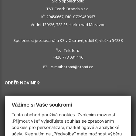
Sídlo společnosti:
T&T Czech Brands s.r.o.
IČ: 29450667, DIČ: CZ29450667
Vodní 130/26, 783 35 Horka nad Moravou
Společnost je zapsaná u KS v Ostravě, oddíl C, vložka 54238
Telefon:
+420 778 081 116
e-mail:
t-tomi@t-tomi.cz
ODBĚR NOVINEK:
Vážíme si Vaše soukromí
OK
Tento obchod používá cookies. Zvolením možnosti
„Přijmout vše“ vyjadřujete souhlas se zpracováním
cookies pro personalizaci, marketingové a analytické
SLEDUJTE NÁS
účely. Klepnutím na „Předvolby“ máte možnost výběru