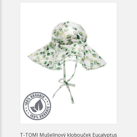
T-TOMI Mušelínový klobouček Eucalyptus