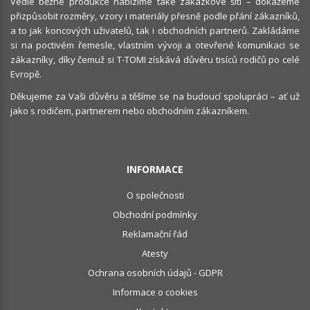
Vedle běžné produkce nabízíme také zakázkové šití – dokážeme
přizpůsobit rozměry, vzory i materiály přesně podle přání zákazníků,
a to jak koncových uživatelů, tak i obchodních partnerů. Zakládáme
si na poctivém řemesle, vlastním vývoji a otevřené komunikaci se
zákazníky, díky čemuž si T-TOMI získává důvěru tisíců rodičů po celé
Evropě.
Děkujeme za Vaši důvěru a těšíme se na budoucí spolupráci – ať už
jako s rodičem, partnerem nebo obchodním zákazníkem.
INFORMACE
O společnosti
Obchodní podmínky
Reklamační řád
Atesty
Ochrana osobních údajů - GDPR
Informace o cookies