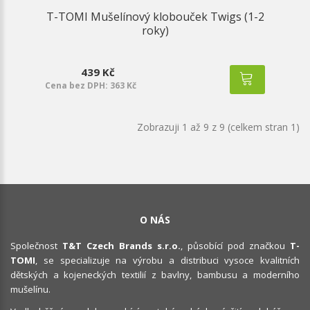
T-TOMI Mušelínový klobouček Twigs (1-2
roky)
439 Kč
Cena bez DPH: 363 Kč
Zobrazuji 1 až 9 z 9 (celkem stran 1)
O NÁS
Společnost
T&T Czech Brands s.r.o.
, působící pod značkou
T-
TOMI
, se specializuje na výrobu a distribuci vysoce kvalitních
dětských a kojeneckých textilií z bavlny, bambusu a moderního
mušelínu.