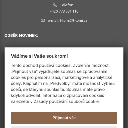
Telefon:
+420 778 081 116
e-mail:
t-tomi@t-tomi.cz
ODBĚR NOVINEK:
Vážíme si Vaše soukromí
OK
Tento obchod používá cookies. Zvolením možnosti
„Přijmout vše“ vyjadřujete souhlas se zpracováním
cookies pro personalizaci, marketingové a analytické
SLEDUJTE NÁS
účely. Klepnutím na „Předvolby“ máte možnost výběru
účelů, se kterými souhlasíte. Souhlas máte právo
kdykoli odvolat. Informace o zpracování cookies
naleznete v
Zásady používání souborů cookie
.
Přijmout vše