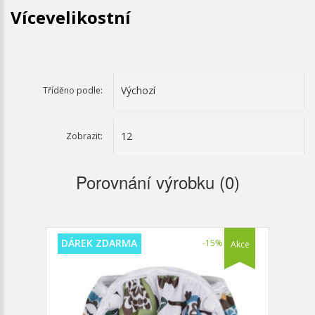
Vícevelikostní
Tříděno podle:
Zobrazit:
Porovnání výrobku (0)
DÁREK ZDARMA
-15%
Akce