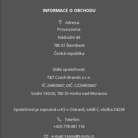
INFORMACE O OBCHODU
Adresa:
Provozovna:
Nádražní 49
785 01 Šternberk
Česká republika
Sídlo společnosti:
T&T Czech Brands s.r.o.
IČ: 29450667, DIČ: CZ29450667
Vodní 130/26, 783 35 Horka nad Moravou
Společnost je zapsaná u KS v Ostravě, oddíl C, vložka 54238
Telefon:
+420 778 081 116
e-mail:
t-tomi@t-tomi.cz