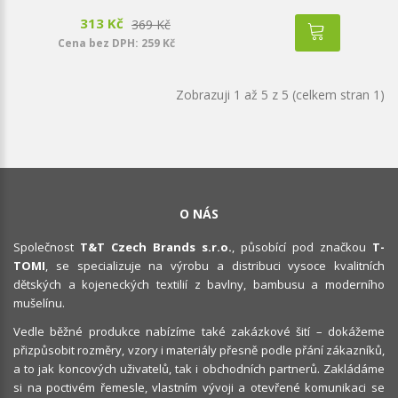
313 Kč
369 Kč
Cena bez DPH: 259 Kč
Zobrazuji 1 až 5 z 5 (celkem stran 1)
O NÁS
Společnost
T&T Czech Brands s.r.o.
, působící pod značkou
T-
TOMI
, se specializuje na výrobu a distribuci vysoce kvalitních
dětských a kojeneckých textilií z bavlny, bambusu a moderního
mušelínu.
Vedle běžné produkce nabízíme také zakázkové šití – dokážeme
přizpůsobit rozměry, vzory i materiály přesně podle přání zákazníků,
a to jak koncových uživatelů, tak i obchodních partnerů. Zakládáme
si na poctivém řemesle, vlastním vývoji a otevřené komunikaci se