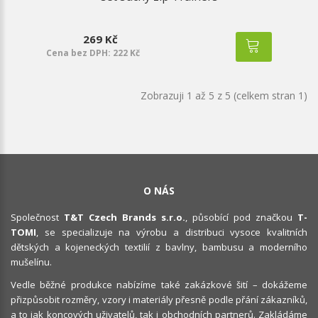
269 Kč
Cena bez DPH: 222 Kč
Zobrazuji 1 až 5 z 5 (celkem stran 1)
O NÁS
Společnost
T&T Czech Brands s.r.o.
, působící pod značkou
T-
TOMI
, se specializuje na výrobu a distribuci vysoce kvalitních
dětských a kojeneckých textilií z bavlny, bambusu a moderního
mušelínu.
Vedle běžné produkce nabízíme také zakázkové šití – dokážeme
přizpůsobit rozměry, vzory i materiály přesně podle přání zákazníků,
a to jak koncových uživatelů, tak i obchodních partnerů. Zakládáme