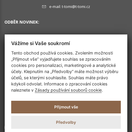
e-mail:
t-tomi@t-tomi.cz
ODBĚR NOVINEK:
Vážíme si Vaše soukromí
OK
Tento obchod používá cookies. Zvolením možnosti
„Přijmout vše“ vyjadřujete souhlas se zpracováním
cookies pro personalizaci, marketingové a analytické
SLEDUJTE NÁS
účely. Klepnutím na „Předvolby“ máte možnost výběru
účelů, se kterými souhlasíte. Souhlas máte právo
kdykoli odvolat. Informace o zpracování cookies
naleznete v
Zásady používání souborů cookie
.
Přijmout vše
Předvolby