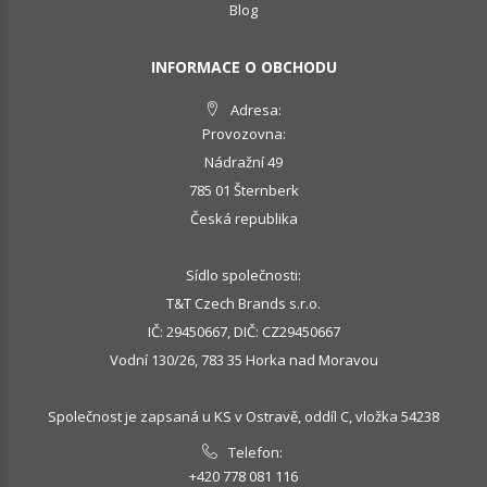
Blog
INFORMACE O OBCHODU
Adresa:
Provozovna:
Nádražní 49
785 01 Šternberk
Česká republika
Sídlo společnosti:
T&T Czech Brands s.r.o.
IČ: 29450667, DIČ: CZ29450667
Vodní 130/26, 783 35 Horka nad Moravou
Společnost je zapsaná u KS v Ostravě, oddíl C, vložka 54238
Telefon:
+420 778 081 116