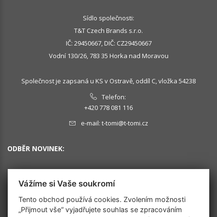
Sídlo společnosti:
T&T Czech Brands s.r.o.
IČ: 29450667, DIČ: CZ29450667
Vodní 130/26, 783 35 Horka nad Moravou
Společnost je zapsaná u KS v Ostravě, oddíl C, vložka 54238
Telefon:
+420 778 081 116
e-mail:
t-tomi@t-tomi.cz
ODBĚR NOVINEK:
Vážíme si Vaše soukromí
OK
Tento obchod používá cookies. Zvolením možnosti
„Přijmout vše“ vyjadřujete souhlas se zpracováním