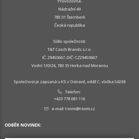
Provozovna:
Nádražní 49
785 01 Šternberk
Česká republika
Sídlo společnosti:
T&T Czech Brands s.r.o.
IČ: 29450667, DIČ: CZ29450667
Vodní 130/26, 783 35 Horka nad Moravou
Společnost je zapsaná u KS v Ostravě, oddíl C, vložka 54238
Telefon:
+420 778 081 116
e-mail:
t-tomi@t-tomi.cz
ODBĚR NOVINEK: