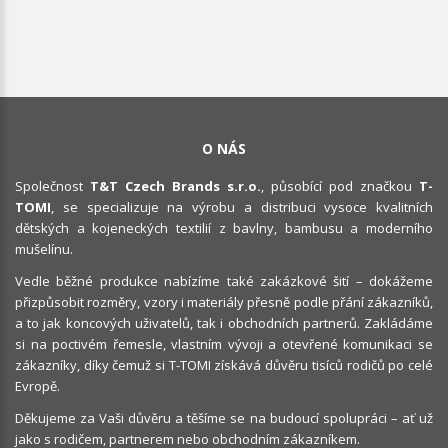
O NÁS
Společnost
T&T Czech Brands s.r.o.
, působící pod značkou
T-
TOMI
, se specializuje na výrobu a distribuci vysoce kvalitních
dětských a kojeneckých textilií z bavlny, bambusu a moderního
mušelínu.
Vedle běžné produkce nabízíme také zakázkové šití – dokážeme
přizpůsobit rozměry, vzory i materiály přesně podle přání zákazníků,
a to jak koncových uživatelů, tak i obchodních partnerů. Zakládáme
si na poctivém řemesle, vlastním vývoji a otevřené komunikaci se
zákazníky, díky čemuž si T-TOMI získává důvěru tisíců rodičů po celé
Evropě.
Děkujeme za Vaši důvěru a těšíme se na budoucí spolupráci – ať už
jako s rodičem, partnerem nebo obchodním zákazníkem.