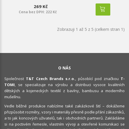
269 Kč
Cena bez DPH: 222 Kč
Zobrazuji 1 až 5 z 5 (celkem stran 1)
O NÁS
Společnost
T&T Czech Brands s.r.o.
, působící pod značkou
T-
TOMI
, se specializuje na výrobu a distribuci vysoce kvalitních
dětských a kojeneckých textilií z bavlny, bambusu a moderního
mušelínu.
Vedle běžné produkce nabízíme také zakázkové šití – dokážeme
přizpůsobit rozměry, vzory i materiály přesně podle přání zákazníků,
a to jak koncových uživatelů, tak i obchodních partnerů. Zakládáme
si na poctivém řemesle, vlastním vývoji a otevřené komunikaci se