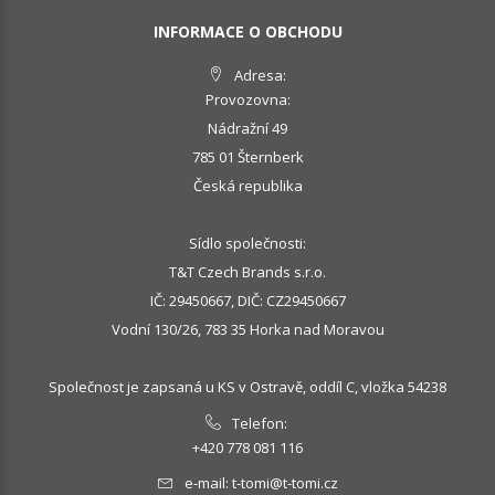
INFORMACE O OBCHODU
Adresa:
Provozovna:
Nádražní 49
785 01 Šternberk
Česká republika
Sídlo společnosti:
T&T Czech Brands s.r.o.
IČ: 29450667, DIČ: CZ29450667
Vodní 130/26, 783 35 Horka nad Moravou
Společnost je zapsaná u KS v Ostravě, oddíl C, vložka 54238
Telefon:
+420 778 081 116
e-mail:
t-tomi@t-tomi.cz