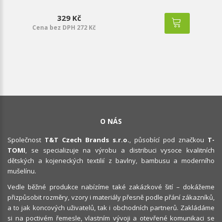
329 Kč
Cena bez DPH 272 Kč
O NÁS
Společnost
T&T Czech Brands s.r.o.
, působící pod značkou
T-
TOMI
, se specializuje na výrobu a distribuci vysoce kvalitních
dětských a kojeneckých textilií z bavlny, bambusu a moderního
mušelínu.
Vedle běžné produkce nabízíme také zakázkové šití – dokážeme
přizpůsobit rozměry, vzory i materiály přesně podle přání zákazníků,
a to jak koncových uživatelů, tak i obchodních partnerů. Zakládáme
si na poctivém řemesle, vlastním vývoji a otevřené komunikaci se