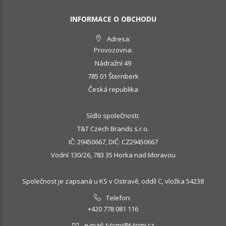
INFORMACE O OBCHODU
Adresa:
Provozovna:
Nádražní 49
785 01 Šternberk
Česká republika
Sídlo společnosti:
T&T Czech Brands s.r.o.
IČ: 29450667, DIČ: CZ29450667
Vodní 130/26, 783 35 Horka nad Moravou
Společnost je zapsaná u KS v Ostravě, oddíl C, vložka 54238
Telefon:
+420 778 081 116
e-mail:
t-tomi@t-tomi.cz