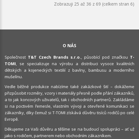
Zobrazuji 25 až 36 z 69 (celkem stran 6)
O NÁS
Společnost
T&T Czech Brands s.r.o.
, působící pod značkou
T-
TOMI
, se specializuje na výrobu a distribuci vysoce kvalitních
dětských a kojeneckých textilií z bavlny, bambusu a moderního
mušelínu.
Vedle běžné produkce nabízíme také zakázkové šití – dokážeme
přizpůsobit rozměry, vzory i materiály přesně podle přání zákazníků,
a to jak koncových uživatelů, tak i obchodních partnerů. Zakládáme
si na poctivém řemesle, vlastním vývoji a otevřené komunikaci se
zákazníky, díky čemuž si T-TOMI získává důvěru tisíců rodičů po celé
Evropě.
Děkujeme za Vaši důvěru a těšíme se na budoucí spolupráci – ať už
jako s rodičem, partnerem nebo obchodním zákazníkem.