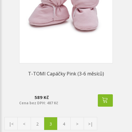
T-TOMI Capáčky Pink (3-6 měsíců)
589 Kč
Cena bez DPH: 487 Kč
|<
<
2
3
4
>
>|