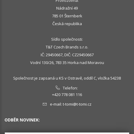
Provozovna:
Nádražní 49
785 01 Šternberk
Česká republika
Sídlo společnosti:
T&T Czech Brands s.r.o.
IČ: 29450667, DIČ: CZ29450667
Vodní 130/26, 783 35 Horka nad Moravou
Společnost je zapsaná u KS v Ostravě, oddíl C, vložka 54238
Telefon:
+420 778 081 116
e-mail:
t-tomi@t-tomi.cz
ODBĚR NOVINEK: