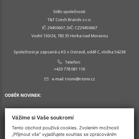
Sídlo společnosti:
T&T Czech Brands s.r.o.
IČ: 29450667, DIČ: CZ29450667
Vodní 130/26, 783 35 Horka nad Moravou
Společnost je zapsaná u KS v Ostravě, oddíl C, vložka 54238
Telefon:
+420 778 081 116
e-mail:
t-tomi@t-tomi.cz
ODBĚR NOVINEK:
Vážíme si Vaše soukromí
OK
Tento obchod používá cookies. Zvolením možnosti
„Přijmout vše“ vyjadřujete souhlas se zpracováním