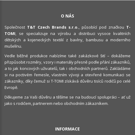
O NÁS
Společnost
T&T Czech Brands s.r.o.
, působící pod značkou
T-
TOMI
, se specializuje na výrobu a distribuci vysoce kvalitních
dětských a kojeneckých textilií z bavlny, bambusu a moderního
mušelínu.
Vedle běžné produkce nabízíme také zakázkové šití – dokážeme
přizpůsobit rozměry, vzory i materiály přesně podle přání zákazníků,
a to jak koncových uživatelů, tak i obchodních partnerů. Zakládáme
si na poctivém řemesle, vlastním vývoji a otevřené komunikaci se
zákazníky, díky čemuž si T-TOMI získává důvěru tisíců rodičů po celé
Evropě.
Děkujeme za Vaši důvěru a těšíme se na budoucí spolupráci – ať už
jako s rodičem, partnerem nebo obchodním zákazníkem.
INFORMACE