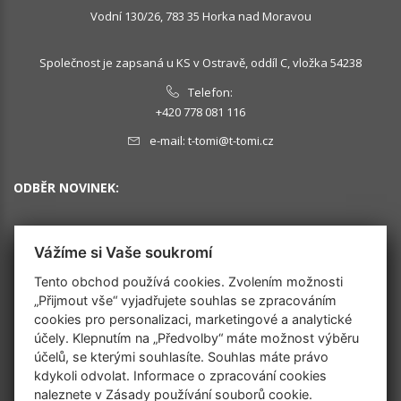
Vodní 130/26, 783 35 Horka nad Moravou
Společnost je zapsaná u KS v Ostravě, oddíl C, vložka 54238
Telefon:
+420 778 081 116
e-mail:
t-tomi@t-tomi.cz
ODBĚR NOVINEK:
Vážíme si Vaše soukromí
OK
Tento obchod používá cookies. Zvolením možnosti
„Přijmout vše“ vyjadřujete souhlas se zpracováním
cookies pro personalizaci, marketingové a analytické
SLEDUJTE NÁS
účely. Klepnutím na „Předvolby“ máte možnost výběru
účelů, se kterými souhlasíte. Souhlas máte právo
kdykoli odvolat. Informace o zpracování cookies
naleznete v
Zásady používání souborů cookie
.