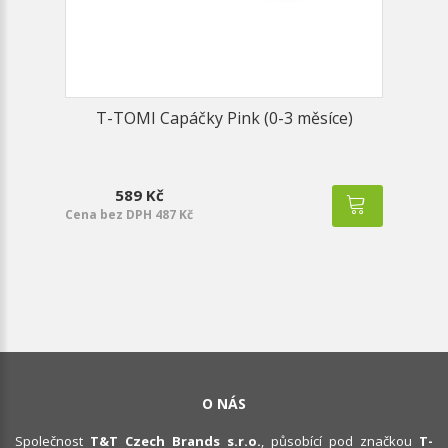
T-TOMI Capáčky Pink (0-3 měsíce)
589 Kč
Cena bez DPH 487 Kč
O NÁS
Společnost
T&T Czech Brands s.r.o.
, působící pod značkou
T-