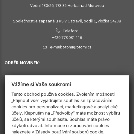
Vodní 130/26, 783 35 Horka nad Moravou
Společnost je zapsaná u KS v Ostravě, oddíl C, vložka 54238
Telefon:
+420 778 081 116
e-mail:
t-tomi@t-tomi.cz
ODBĚR NOVINEK:
Vážíme si Vaše soukromí
OK
Tento obchod používá cookies. Zvolením možnosti
„Přijmout vše“ vyjadřujete souhlas se zpracováním
cookies pro personalizaci, marketingové a analytické
SLEDUJTE NÁS
účely. Klepnutím na „Předvolby“ máte možnost výběru
účelů, se kterými souhlasíte. Souhlas máte právo
kdykoli odvolat. Informace o zpracování cookies
naleznete v
Zásady používání souborů cookie
.