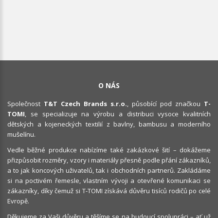
O NÁS
Společnost
T&T Czech Brands s.r.o.
, působící pod značkou
T-
TOMI
, se specializuje na výrobu a distribuci vysoce kvalitních
dětských a kojeneckých textilií z bavlny, bambusu a moderního
mušelínu.
Vedle běžné produkce nabízíme také zakázkové šití – dokážeme
přizpůsobit rozměry, vzory i materiály přesně podle přání zákazníků,
a to jak koncových uživatelů, tak i obchodních partnerů. Zakládáme
si na poctivém řemesle, vlastním vývoji a otevřené komunikaci se
zákazníky, díky čemuž si T-TOMI získává důvěru tisíců rodičů po celé
Evropě.
Děkujeme za Vaši důvěru a těšíme se na budoucí spolupráci – ať už