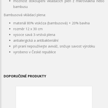
možnost dokoupení vkládacích plen z mikrovlákna nebo
bambusu
Bambusová vkládací plena:
materiál 80% viskóza (bambusová) + 20% bavlna
rozměr 12 x 30 cm
vysoce savá 3-vrstvá plena
antialergická a antibakteriální
při praní nepoužívejte aviváž, snižuje savost výrobku
vyrobeno v České republice
DOPORUČENÉ PRODUKTY