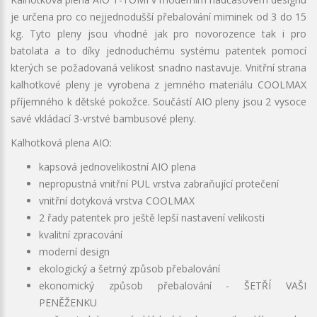
je určena pro co nejjednodušší přebalování miminek od 3 do 15
kg. Tyto pleny jsou vhodné jak pro novorozence tak i pro
batolata a to díky jednoduchému systému patentek pomocí
kterých se požadovaná velikost snadno nastavuje. Vnitřní strana
kalhotkové pleny je vyrobena z jemného materiálu COOLMAX
příjemného k dětské pokožce. Součástí AIO pleny jsou 2 vysoce
savé vkládací 3-vrstvé bambusové pleny.
Kalhotková plena AIO:
kapsová jednovelikostní AIO plena
nepropustná vnitřní PUL vrstva zabraňující protečení
vnitřní dotyková vrstva COOLMAX
2 řady patentek pro ještě lepší nastavení velikosti
kvalitní zpracování
moderní design
ekologický a šetrný způsob přebalování
ekonomický způsob přebalování - ŠETŘÍ VAŠI
PENĚŽENKU