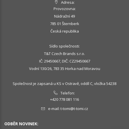
Adresa:
Provozovna:
Nádražní 49
785 01 Šternberk
Česká republika
Sídlo společnosti:
T&T Czech Brands s.r.o.
IČ: 29450667, DIČ: CZ29450667
Vodní 130/26, 783 35 Horka nad Moravou
Společnost je zapsaná u KS v Ostravě, oddíl C, vložka 54238
Telefon:
+420 778 081 116
e-mail:
t-tomi@t-tomi.cz
ODBĚR NOVINEK: