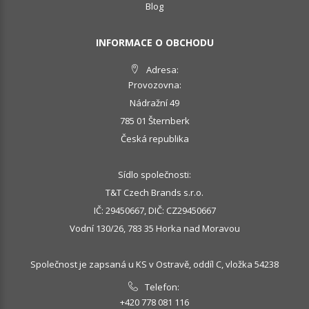
Blog
INFORMACE O OBCHODU
Adresa:
Provozovna:
Nádražní 49
785 01 Šternberk
Česká republika
Sídlo společnosti:
T&T Czech Brands s.r.o.
IČ: 29450667, DIČ: CZ29450667
Vodní 130/26, 783 35 Horka nad Moravou
Společnost je zapsaná u KS v Ostravě, oddíl C, vložka 54238
Telefon:
+420 778 081 116