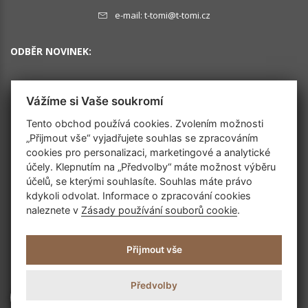
e-mail:
t-tomi@t-tomi.cz
ODBĚR NOVINEK:
Vážíme si Vaše soukromí
OK
Tento obchod používá cookies. Zvolením možnosti
„Přijmout vše“ vyjadřujete souhlas se zpracováním
cookies pro personalizaci, marketingové a analytické
SLEDUJTE NÁS
účely. Klepnutím na „Předvolby“ máte možnost výběru
účelů, se kterými souhlasíte. Souhlas máte právo
kdykoli odvolat. Informace o zpracování cookies
naleznete v
Zásady používání souborů cookie
.
Přijmout vše
Předvolby