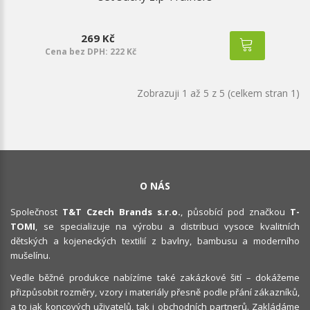
269 Kč
Cena bez DPH: 222 Kč
Zobrazuji 1 až 5 z 5 (celkem stran 1)
O NÁS
Společnost
T&T Czech Brands s.r.o.
, působící pod značkou
T-
TOMI
, se specializuje na výrobu a distribuci vysoce kvalitních
dětských a kojeneckých textilií z bavlny, bambusu a moderního
mušelínu.
Vedle běžné produkce nabízíme také zakázkové šití – dokážeme
přizpůsobit rozměry, vzory i materiály přesně podle přání zákazníků,
a to jak koncových uživatelů, tak i obchodních partnerů. Zakládáme