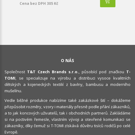
Cena bez DPH 305 Kč
O NÁS
Společnost
T&T Czech Brands s.r.o.
, působící pod značkou
T-
TOMI
, se specializuje na výrobu a distribuci vysoce kvalitních
dětských a kojeneckých textilií z bavlny, bambusu a moderního
mušelínu.
Vedle běžné produkce nabízíme také zakázkové šití – dokážeme
přizpůsobit rozměry, vzory i materiály přesně podle přání zákazníků,
a to jak koncových uživatelů, tak i obchodních partnerů. Zakládáme
si na poctivém řemesle, vlastním vývoji a otevřené komunikaci se
zákazníky, díky čemuž si T-TOMI získává důvěru tisíců rodičů po celé
Evropě.