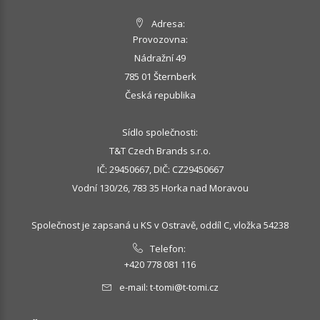
Adresa:
Provozovna:
Nádražní 49
785 01 Šternberk
Česká republika
Sídlo společnosti:
T&T Czech Brands s.r.o.
IČ: 29450667, DIČ: CZ29450667
Vodní 130/26, 783 35 Horka nad Moravou
Společnost je zapsaná u KS v Ostravě, oddíl C, vložka 54238
Telefon:
+420 778 081 116
e-mail:
t-tomi@t-tomi.cz