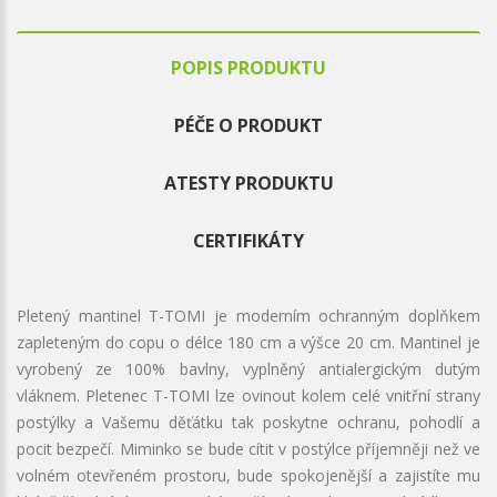
POPIS PRODUKTU
PÉČE O PRODUKT
ATESTY PRODUKTU
CERTIFIKÁTY
Pletený mantinel T-TOMI je moderním ochranným doplňkem
zapleteným do copu o délce 180 cm a výšce 20 cm. Mantinel je
vyrobený ze 100% bavlny, vyplněný antialergickým dutým
vláknem. Pletenec T-TOMI lze ovinout kolem celé vnitřní strany
postýlky a Vašemu děťátku tak poskytne ochranu, pohodlí a
pocit bezpečí. Miminko se bude cítit v postýlce příjemněji než ve
volném otevřeném prostoru, bude spokojenější a zajistíte mu