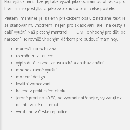
klidnější usínání. Lze jej také využít jako ochrannou ohrádku pro
hraní mimo postýlku či jako zábranu do první velké postele.
Pletený mantinel je balen v praktickém obalu z netkané textilie
se stahováním, vhodném nejen pro skladování, ale i na cesty a
další využití. Náš pletený mantinel T-TOMI je vhodný pro děti od
narození. Je rovněž vhodným dárkem pro budoucí maminky.
materiál 100% bavlna
rozměr 20 x 180 cm
výplň duté vlákno, antistatické a antibakteriální
mnohostranné využití
moderní design
kvalitní zpracování
baleno v praktickém obalu
jemné praní na 40 °C, po vyprání natřepejte, vytvarujte a
nechte volně uschnout
vyrobeno v České republice