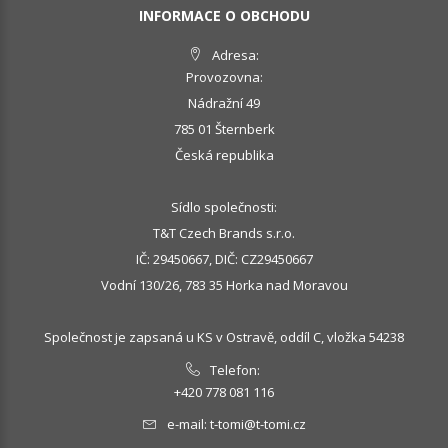
INFORMACE O OBCHODU
Adresa:
Provozovna:
Nádražní 49
785 01 Šternberk
Česká republika
Sídlo společnosti:
T&T Czech Brands s.r.o.
IČ: 29450667, DIČ: CZ29450667
Vodní 130/26, 783 35 Horka nad Moravou
Společnost je zapsaná u KS v Ostravě, oddíl C, vložka 54238
Telefon:
+420 778 081 116
e-mail:
t-tomi@t-tomi.cz