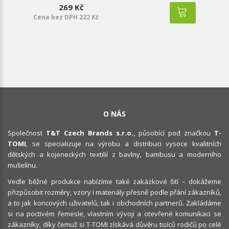
269 Kč
Cena bez DPH 222 Kč
O NÁS
Společnost
T&T Czech Brands s.r.o.
, působící pod značkou
T-
TOMI
, se specializuje na výrobu a distribuci vysoce kvalitních
dětských a kojeneckých textilií z bavlny, bambusu a moderního
mušelínu.
Vedle běžné produkce nabízíme také zakázkové šití – dokážeme
přizpůsobit rozměry, vzory i materiály přesně podle přání zákazníků,
a to jak koncových uživatelů, tak i obchodních partnerů. Zakládáme
si na poctivém řemesle, vlastním vývoji a otevřené komunikaci se
zákazníky, díky čemuž si T-TOMI získává důvěru tisíců rodičů po celé