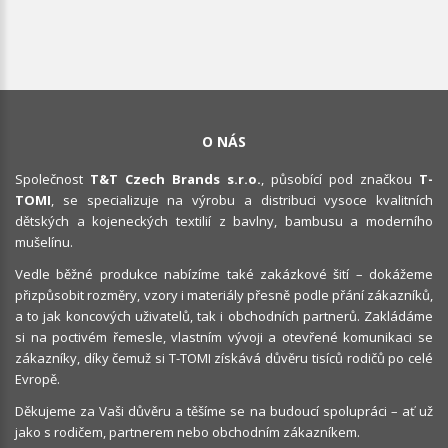
O NÁS
Společnost
T&T Czech Brands s.r.o.
, působící pod značkou
T-
TOMI
, se specializuje na výrobu a distribuci vysoce kvalitních
dětských a kojeneckých textilií z bavlny, bambusu a moderního
mušelínu.
Vedle běžné produkce nabízíme také zakázkové šití – dokážeme
přizpůsobit rozměry, vzory i materiály přesně podle přání zákazníků,
a to jak koncových uživatelů, tak i obchodních partnerů. Zakládáme
si na poctivém řemesle, vlastním vývoji a otevřené komunikaci se
zákazníky, díky čemuž si T-TOMI získává důvěru tisíců rodičů po celé
Evropě.
Děkujeme za Vaši důvěru a těšíme se na budoucí spolupráci – ať už
jako s rodičem, partnerem nebo obchodním zákazníkem.