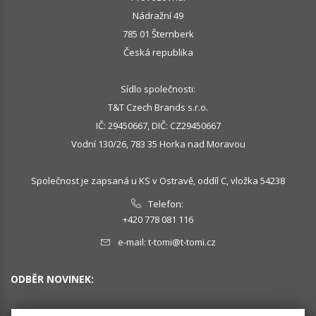
Nádražní 49
785 01 Šternberk
Česká republika
Sídlo společnosti:
T&T Czech Brands s.r.o.
IČ: 29450667, DIČ: CZ29450667
Vodní 130/26, 783 35 Horka nad Moravou
Společnost je zapsaná u KS v Ostravě, oddíl C, vložka 54238
Telefon:
+420 778 081 116
e-mail:
t-tomi@t-tomi.cz
ODBĚR NOVINEK: