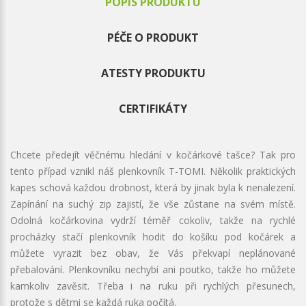
POPIS PRODUKTU
PÉČE O PRODUKT
ATESTY PRODUKTU
CERTIFIKÁTY
Chcete předejít věčnému hledání v kočárkové tašce? Tak pro
tento případ vznikl náš plenkovník T-TOMI. Několik praktických
kapes schová každou drobnost, která by jinak byla k nenalezení.
Zapínání na suchý zip zajistí, že vše zůstane na svém místě.
Odolná kočárkovina vydrží téměř cokoliv, takže na rychlé
procházky stačí plenkovník hodit do košíku pod kočárek a
můžete vyrazit bez obav, že Vás překvapí neplánované
přebalování. Plenkovníku nechybí ani poutko, takže ho můžete
kamkoliv zavěsit. Třeba i na ruku při rychlých přesunech,
protože s dětmi se každá ruka počítá.