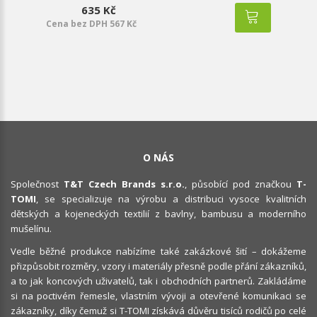
635 Kč
Cena bez DPH 567 Kč
O NÁS
Společnost
T&T Czech Brands s.r.o.
, působící pod značkou
T-
TOMI
, se specializuje na výrobu a distribuci vysoce kvalitních
dětských a kojeneckých textilií z bavlny, bambusu a moderního
mušelínu.
Vedle běžné produkce nabízíme také zakázkové šití – dokážeme
přizpůsobit rozměry, vzory i materiály přesně podle přání zákazníků,
a to jak koncových uživatelů, tak i obchodních partnerů. Zakládáme
si na poctivém řemesle, vlastním vývoji a otevřené komunikaci se
zákazníky, díky čemuž si T-TOMI získává důvěru tisíců rodičů po celé