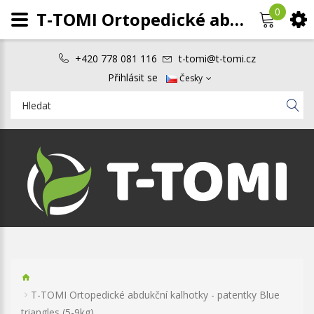
0
T-TOMI Ortopedické abdukční kalhotky - patentky Blue triangles (5-9kg)
+420 778 081 116
t-tomi@t-tomi.cz
Přihlásit se
Česky
T-TOMI Ortopedické abdukční kalhotky - patentky Blue
triangles (5-9kg)