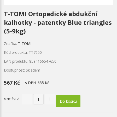
T-TOMI Ortopedické abdukční
kalhotky - patentky Blue triangles
(5-9kg)
Značka:
T-TOMI
Kód produktu: TT7650
EAN produktu: 8594166547650
Dostupnost: Skladem
567 Kč
s DPH:
635 Kč
MNOŽSTVÍ
Do košíku