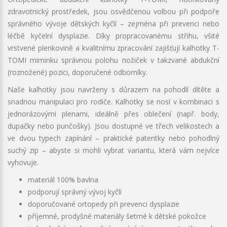
zdravotnický prostředek, jsou osvědčenou volbou při podpoře
správného vývoje dětských kyčlí – zejména při prevenci nebo
léčbě kyčelní dysplazie. Díky propracovanému střihu, všité
vrstvené plenkovině a kvalitnímu zpracování zajišťují kalhotky T-
TOMI miminku správnou polohu nožiček v takzvané abdukční
(roznožené) pozici, doporučené odborníky.
Naše kalhotky jsou navrženy s důrazem na pohodlí dítěte a
snadnou manipulaci pro rodiče. Kalhotky se nosí v kombinaci s
jednorázovými plenami, ideálně přes oblečení (např. body,
dupačky nebo punčošky). Jsou dostupné ve třech velikostech a
ve dvou typech zapínání – praktické patentky nebo pohodlný
suchý zip – abyste si mohli vybrat variantu, která vám nejvíce
vyhovuje.
materiál 100% bavlna
podporují správný vývoj kyčlí
doporučované ortopedy při prevenci dysplazie
příjemné, prodyšné materiály šetrné k dětské pokožce