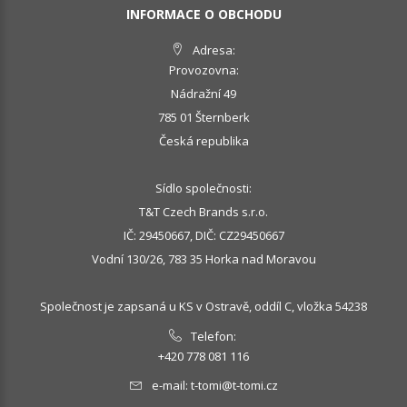
INFORMACE O OBCHODU
Adresa:
Provozovna:
Nádražní 49
785 01 Šternberk
Česká republika
Sídlo společnosti:
T&T Czech Brands s.r.o.
IČ: 29450667, DIČ: CZ29450667
Vodní 130/26, 783 35 Horka nad Moravou
Společnost je zapsaná u KS v Ostravě, oddíl C, vložka 54238
Telefon:
+420 778 081 116
e-mail:
t-tomi@t-tomi.cz