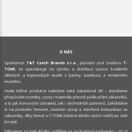
O NÁS
Společnost
T&T Czech Brands s.r.o.
, působící pod značkou
T-
TOMI
, se specializuje na výrobu a distribuci vysoce kvalitních
dětských a kojeneckých textilií z bavlny, bambusu a moderního
mušelínu.
Vedle běžné produkce nabízíme také zakázkové šití – dokážeme
přizpůsobit rozměry, vzory i materiály přesně podle přání zákazníků,
a to jak koncových uživatelů, tak i obchodních partnerů. Zakládáme
si na poctivém řemesle, vlastním vývoji a otevřené komunikaci se
zákazníky, díky čemuž si T-TOMI získává důvěru tisíců rodičů po celé
Evropě.
Děkujeme za Vaši důvěru a těšíme se na budoucí spolupráci – ať už