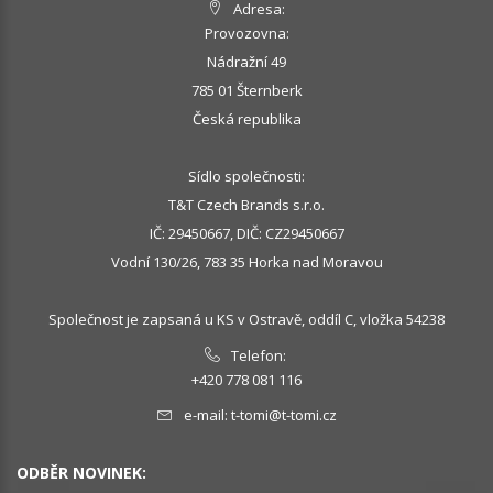
Adresa:
Provozovna:
Nádražní 49
785 01 Šternberk
Česká republika
Sídlo společnosti:
T&T Czech Brands s.r.o.
IČ: 29450667, DIČ: CZ29450667
Vodní 130/26, 783 35 Horka nad Moravou
Společnost je zapsaná u KS v Ostravě, oddíl C, vložka 54238
Telefon:
+420 778 081 116
e-mail:
t-tomi@t-tomi.cz
ODBĚR NOVINEK: