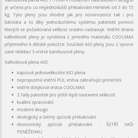
je určena pro co nejjednodušší přebalování miminek od 3 do 15
kg. Tyto pleny jsou vhodné jak pro novorozence tak i pro
batolata a to díky jednoduchému systému patentek pomocí
kterých se požadovaná velikost snadno nastavuje. Vnitřní strana
kalhotkové pleny je vyrobena z jemného materiálu COOLMAX
příjemného k dětské pokožce. Součástí AIO pleny jsou 2 vysoce
savé vkládací 3-vrstvé bambusové pleny.
Kalhotková plena AIO:
kapsová jednovelikostní AIO plena
nepropustná vnitřní PUL vrstva zabraňující protečení
vnitřní dotyková vrstva COOLMAX
2 řady patentek pro ještě lepší nastavení velikosti
kvalitní zpracování
moderní design
ekologický a šetrný způsob přebalování
ekonomický způsob přebalování - ŠETŘÍ VAŠI
PENĚŽENKU