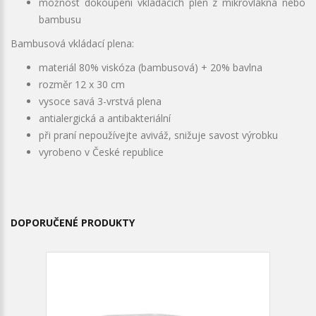
možnost dokoupení vkládacích plen z mikrovlákna nebo
bambusu
Bambusová vkládací plena:
materiál 80% viskóza (bambusová) + 20% bavlna
rozměr 12 x 30 cm
vysoce savá 3-vrstvá plena
antialergická a antibakteriální
při praní nepoužívejte aviváž, snižuje savost výrobku
vyrobeno v České republice
DOPORUČENÉ PRODUKTY