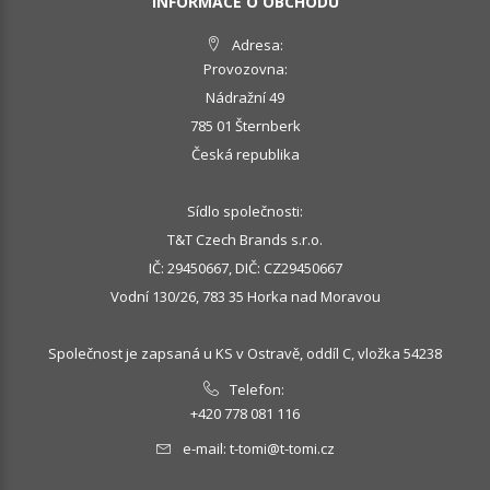
INFORMACE O OBCHODU
Adresa:
Provozovna:
Nádražní 49
785 01 Šternberk
Česká republika
Sídlo společnosti:
T&T Czech Brands s.r.o.
IČ: 29450667, DIČ: CZ29450667
Vodní 130/26, 783 35 Horka nad Moravou
Společnost je zapsaná u KS v Ostravě, oddíl C, vložka 54238
Telefon:
+420 778 081 116
e-mail:
t-tomi@t-tomi.cz