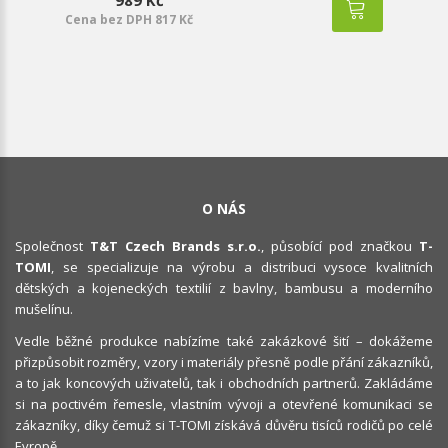
989 Kč
Cena bez DPH 817 Kč
O NÁS
Společnost
T&T Czech Brands s.r.o.
, působící pod značkou
T-
TOMI
, se specializuje na výrobu a distribuci vysoce kvalitních
dětských a kojeneckých textilií z bavlny, bambusu a moderního
mušelínu.
Vedle běžné produkce nabízíme také zakázkové šití – dokážeme
přizpůsobit rozměry, vzory i materiály přesně podle přání zákazníků,
a to jak koncových uživatelů, tak i obchodních partnerů. Zakládáme
si na poctivém řemesle, vlastním vývoji a otevřené komunikaci se
zákazníky, díky čemuž si T-TOMI získává důvěru tisíců rodičů po celé
Evropě.