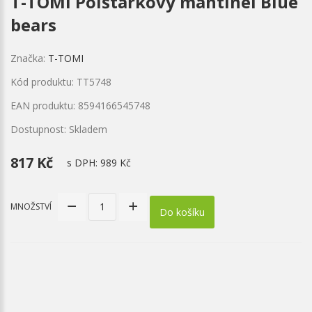
T-TOMI Polštářkový mantinel Blue
bears
Značka:
T-TOMI
Kód produktu: TT5748
EAN produktu: 8594166545748
Dostupnost: Skladem
817 Kč
s DPH:
989 Kč
MNOŽSTVÍ
Do košíku