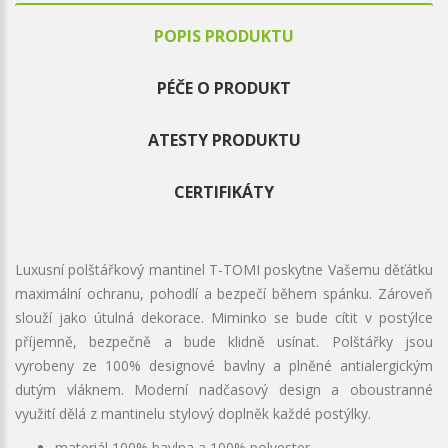
POPIS PRODUKTU
PÉČE O PRODUKT
ATESTY PRODUKTU
CERTIFIKÁTY
Luxusní polštářkový mantinel T-TOMI poskytne Vašemu děťátku
maximální ochranu, pohodlí a bezpečí během spánku. Zároveň
slouží jako útulná dekorace. Miminko se bude cítit v postýlce
příjemně, bezpečně a bude klidně usínat. Polštářky jsou
vyrobeny ze 100% designové bavlny a plněné antialergickým
dutým vláknem. Moderní nadčasový design a oboustranné
využití dělá z mantinelu stylový doplněk každé postýlky.
materiál 100% bavlna a 100% polyester