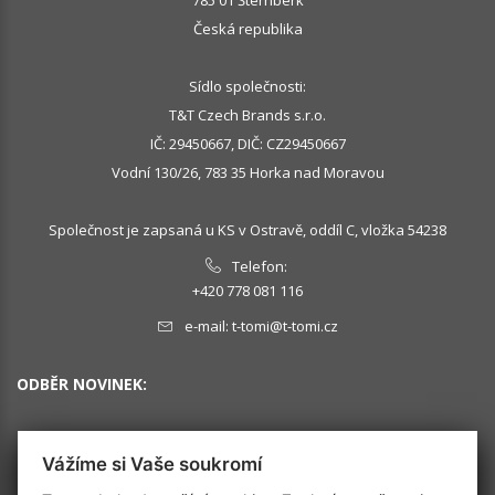
785 01 Šternberk
Česká republika
Sídlo společnosti:
T&T Czech Brands s.r.o.
IČ: 29450667, DIČ: CZ29450667
Vodní 130/26, 783 35 Horka nad Moravou
Společnost je zapsaná u KS v Ostravě, oddíl C, vložka 54238
Telefon:
+420 778 081 116
e-mail:
t-tomi@t-tomi.cz
ODBĚR NOVINEK:
Vážíme si Vaše soukromí
OK