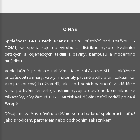
O NÁS
Společnost
T&T Czech Brands s.r.o.
, působící pod značkou
T-
TOMI
, se specializuje na výrobu a distribuci vysoce kvalitních
dětských a kojeneckých textilií z bavlny, bambusu a moderního
mušelínu.
Vedle běžné produkce nabízíme také zakázkové šití – dokážeme
přizpůsobit rozměry, vzory i materiály přesně podle přání zákazníků,
a to jak koncových uživatelů, tak i obchodních partnerů. Zakládáme
si na poctivém řemesle, vlastním vývoji a otevřené komunikaci se
zákazníky, díky čemuž si T-TOMI získává důvěru tisíců rodičů po celé
Evropě.
Děkujeme za Vaši důvěru a těšíme se na budoucí spolupráci – ať už
jako s rodičem, partnerem nebo obchodním zákazníkem.