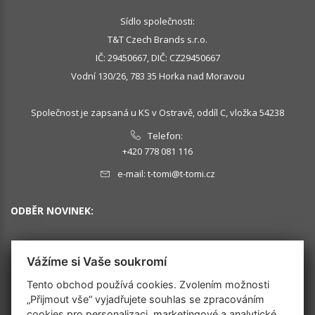
Sídlo společnosti:
T&T Czech Brands s.r.o.
IČ: 29450667, DIČ: CZ29450667
Vodní 130/26, 783 35 Horka nad Moravou
Společnost je zapsaná u KS v Ostravě, oddíl C, vložka 54238
Telefon:
+420 778 081 116
e-mail:
t-tomi@t-tomi.cz
ODBĚR NOVINEK:
Vážíme si Vaše soukromí
OK
Tento obchod používá cookies. Zvolením možnosti
„Přijmout vše“ vyjadřujete souhlas se zpracováním
cookies pro personalizaci, marketingové a analytické