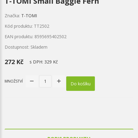
T-TOMI Small Baggie Fern
Značka:
T-TOMI
Kód produktu: TT2502
EAN produktu: 8595695402502
Dostupnost: Skladem
272 Kč
s DPH:
329 Kč
MNOŽSTVÍ
Do košíku