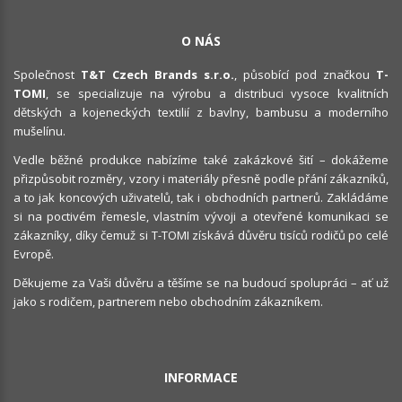
O NÁS
Společnost
T&T Czech Brands s.r.o.
, působící pod značkou
T-
TOMI
, se specializuje na výrobu a distribuci vysoce kvalitních
dětských a kojeneckých textilií z bavlny, bambusu a moderního
mušelínu.
Vedle běžné produkce nabízíme také zakázkové šití – dokážeme
přizpůsobit rozměry, vzory i materiály přesně podle přání zákazníků,
a to jak koncových uživatelů, tak i obchodních partnerů. Zakládáme
si na poctivém řemesle, vlastním vývoji a otevřené komunikaci se
zákazníky, díky čemuž si T-TOMI získává důvěru tisíců rodičů po celé
Evropě.
Děkujeme za Vaši důvěru a těšíme se na budoucí spolupráci – ať už
jako s rodičem, partnerem nebo obchodním zákazníkem.
INFORMACE