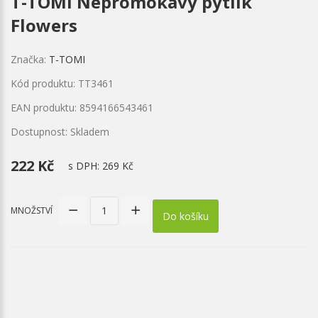
T-TOMI Nepromokavý pytlík
Flowers
Značka:
T-TOMI
Kód produktu: TT3461
EAN produktu: 8594166543461
Dostupnost: Skladem
222 Kč
s DPH:
269 Kč
MNOŽSTVÍ
Do košíku