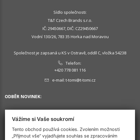
Sídlo společnosti:
T&T Czech Brands s.r.o.
IČ: 29450667, DIČ: CZ29450667
Vodní 130/26, 783 35 Horka nad Moravou
Společnost je zapsaná u KS v Ostravě, oddíl C, vložka 54238
Telefon:
+420 778 081 116
e-mail:
t-tomi@t-tomi.cz
ODBĚR NOVINEK:
Vážíme si Vaše soukromí
OK
Tento obchod používá cookies. Zvolením možnosti
„Přijmout vše“ vyjadřujete souhlas se zpracováním