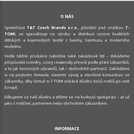
O NÁS
Společnost
T&T Czech Brands s.r.o.
, působící pod značkou
T-
TOMI
, se specializuje na výrobu a distribuci vysoce kvalitních
dětských a kojeneckých textilií z bavlny, bambusu a moderního
mušelínu.
Vedle běžné produkce nabízíme také zakázkové šití – dokážeme
přizpůsobit rozměry, vzory i materiály přesně podle přání zákazníků,
a to jak koncových uživatelů, tak i obchodních partnerů. Zakládáme
si na poctivém řemesle, vlastním vývoji a otevřené komunikaci se
zákazníky, díky čemuž si T-TOMI získává důvěru tisíců rodičů po celé
Evropě.
Děkujeme za Vaši důvěru a těšíme se na budoucí spolupráci – ať už
jako s rodičem, partnerem nebo obchodním zákazníkem.
INFORMACE