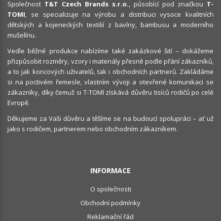
Společnost
T&T Czech Brands s.r.o.
, působící pod značkou
T-
TOMI
, se specializuje na výrobu a distribuci vysoce kvalitních
dětských a kojeneckých textilií z bavlny, bambusu a moderního
mušelínu.
Vedle běžné produkce nabízíme také zakázkové šití – dokážeme
přizpůsobit rozměry, vzory i materiály přesně podle přání zákazníků,
a to jak koncových uživatelů, tak i obchodních partnerů. Zakládáme
si na poctivém řemesle, vlastním vývoji a otevřené komunikaci se
zákazníky, díky čemuž si T-TOMI získává důvěru tisíců rodičů po celé
Evropě.
Děkujeme za Vaši důvěru a těšíme se na budoucí spolupráci – ať už
jako s rodičem, partnerem nebo obchodním zákazníkem.
INFORMACE
O společnosti
Obchodní podmínky
Reklamační řád