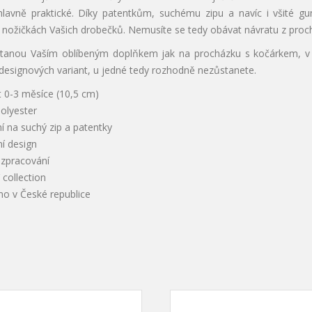
 hlavně praktické. Díky patentkům, suchému zipu a navíc i všité g
nožičkách Vašich drobečků. Nemusíte se tedy obávat návratu z proch
tanou Vaším oblíbeným doplňkem jak na procházku s kočárkem, v no
designových variant, u jedné tedy rozhodně nezůstanete.
t 0-3 měsíce (10,5 cm)
olyester
í na suchý zip a patentky
í design
í zpracování
collection
no v České republice