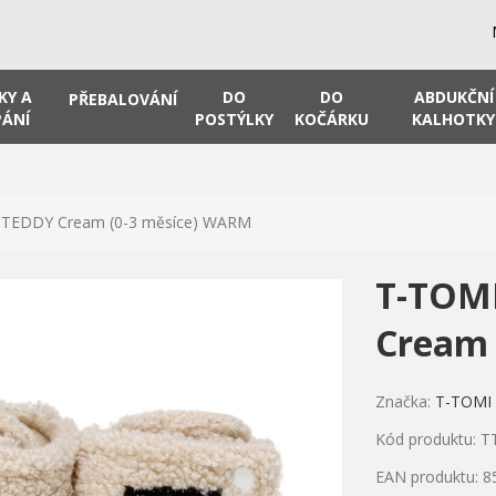
KY A
DO
DO
ABDUKČNÍ
PŘEBALOVÁNÍ
ÁNÍ
POSTÝLKY
KOČÁRKU
KALHOTKY
 TEDDY Cream (0-3 měsíce) WARM
T-TOM
Cream 
Značka:
T-TOMI
Kód produktu: T
EAN produktu: 