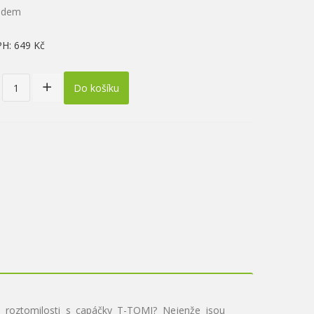
ladem
PH:
649 Kč
Do košíku
u roztomilosti s capáčky T-TOMI? Nejenže jsou