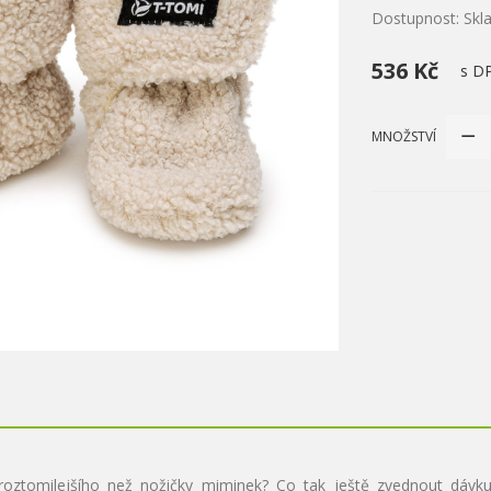
Dostupnost: Sk
536 Kč
s D
MNOŽSTVÍ
roztomilejšího než nožičky miminek? Co tak ještě zvednout dávk