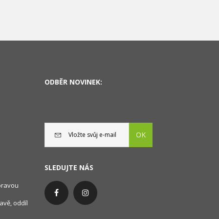
ODBĚR NOVINEK:
OK
SLEDUJTE NÁS
oravou
avě, oddíl