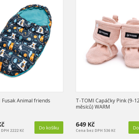
Fusak Animal friends
T-TOMI Capáčky Pink (9-1
měsíců) WARM
Kč
649 Kč
Do košíku
Do
 DPH 2222 Kč
Cena bez DPH 536 Kč