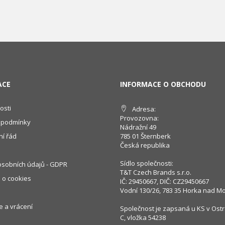
ACE
INFORMACE O OBCHODU
osti
Adresa:
Provozovna:
 podmínky
Nádražní 49
í řád
785 01 Šternberk
Česká republika
Sídlo společnosti:
sobních údajů - GDPR
T&T Czech Brands s.r.o.
 o cookies
IČ: 29450667, DIČ: CZ29450667
Vodní 130/26, 783 35 Horka nad M
 a vrácení
Společnost je zapsaná u KS v Ostr
C, vložka 54238