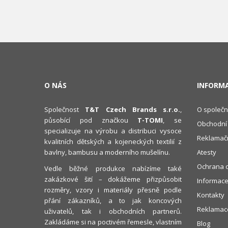
O NÁS
INFORM
Společnost
T&T Czech Brands s.r.o.
,
O společn
působící pod značkou
T-TOMI
, se
Obchodní
specializuje na výrobu a distribuci vysoce
Reklamačn
kvalitních dětských a kojeneckých textilií z
bavlny, bambusu a moderního mušelínu.
Atesty
Ochrana o
Vedle běžné produkce nabízíme také
zakázkové šití – dokážeme přizpůsobit
Informace
rozměry, vzory i materiály přesně podle
Kontakty
přání zákazníků, a to jak koncových
Reklamace
uživatelů, tak i obchodních partnerů.
Zakládáme si na poctivém řemesle, vlastním
Blog