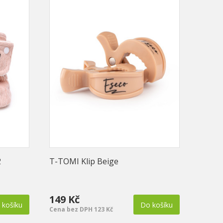
2
T-TOMI Klip Beige
T-TOM
měsíc
149 Kč
589 
 košíku
Do košíku
Cena bez DPH 123 Kč
Cena b