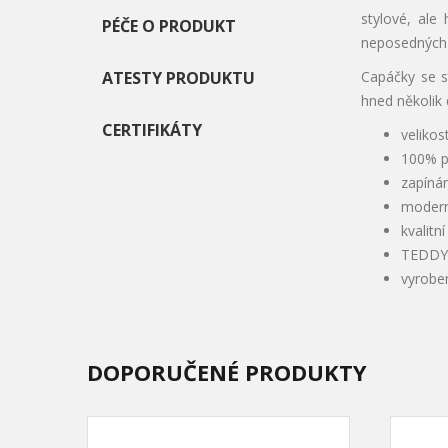
stylové, ale
PÉČE O PRODUKT
neposedných 
ATESTY PRODUKTU
Capáčky se s
hned několik 
CERTIFIKÁTY
velikos
100% p
zapínán
modern
kvalitn
TEDDY 
vyrobe
DOPORUČENÉ PRODUKTY