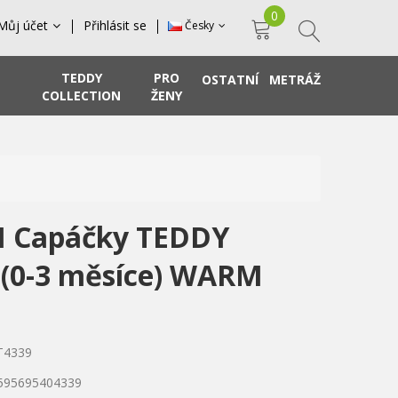
0
Můj účet
Přihlásit se
Česky
TEDDY
PRO
OSTATNÍ
METRÁŽ
COLLECTION
ŽENY
I Capáčky TEDDY
(0-3 měsíce) WARM
T4339
8595695404339