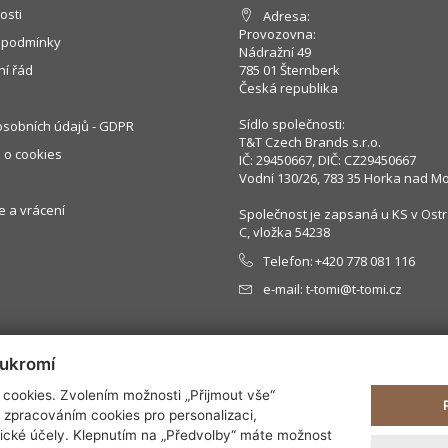
osti
Adresa:
Provozovna:
 podmínky
Nádražní 49
í řád
785 01 Šternberk
Česká republika
Sídlo společnosti:
sobních údajů - GDPR
T&T Czech Brands s.r.o.
 o cookies
IČ: 29450667, DIČ: CZ29450667
Vodní 130/26, 783 35 Horka nad M
 a vrácení
Společnost je zapsaná u KS v Ostr
C, vložka 54238
Telefon:
+420 778 081 116
e-mail:
t-tomi@t-tomi.cz
oukromí
cookies. Zvolením možnosti „Přijmout vše“
e zpracováním cookies pro personalizaci,
ické účely. Klepnutím na „Předvolby“ máte možnost