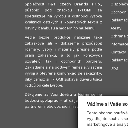
Společnost
T&T Czech Brands s.r.o.
,
O společn
působící pod značkou
T-TOMI
, se
Obchodní
specializuje na výrobu a distribuci vysoce
Reklamačn
kvalitních dětských a kojeneckých textilií z
bavlny, bambusu a moderního mušelínu.
Atesty
Ochrana o
Vedle běžné produkce nabízíme také
zakázkové šití – dokážeme přizpůsobit
Informace
rozměry, vzory i materiály přesně podle
Kontakty
přání zákazníků, a to jak koncových
Reklamace
uživatelů, tak i obchodních partnerů.
Zakládáme si na poctivém řemesle, vlastním
Blog
vývoji a otevřené komunikaci se zákazníky,
díky čemuž si T-TOMI získává důvěru tisíců
rodičů po celé Evropě.
Děkujeme za Vaši důvěru a těšíme se na
budoucí spolupráci – ať už jako s rodičem,
Vážíme si Vaše s
partnerem nebo obchodním zákazníkem.
Tento obchod používá 
vyjadřujete souhlas s
marketingové a analyt