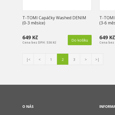
T-TOMI Capáčky Washed DENIM
T-TOMI
(0-3 měsíce)
(3-6 měs
649 Kč
649 Kč
Do košíku
Cena bez DPH: 536 Kč
Cena bez 
|<
<
1
2
3
>
>|
O NÁS
INFORM