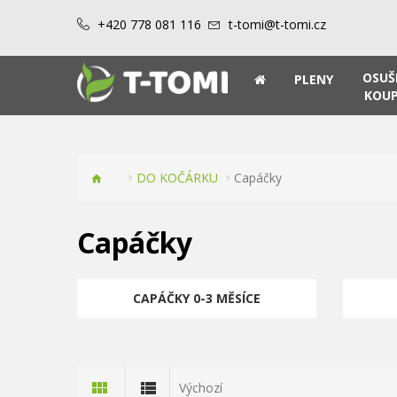
+420 778 081 116
t-tomi@t-tomi.cz
OSUŠ
PLENY
KOUP
DO KOČÁRKU
Capáčky
Capáčky
CAPÁČKY 0-3 MĚSÍCE
Výchozí