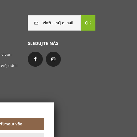
OK
SLEDUJTE NÁS
oravou
avě, oddíl
Přijmout vše