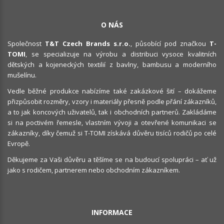
O NÁS
Společnost
T&T Czech Brands s.r.o.
, působící pod značkou
T-
TOMI
, se specializuje na výrobu a distribuci vysoce kvalitních
dětských a kojeneckých textilií z bavlny, bambusu a moderního
mušelínu.
Vedle běžné produkce nabízíme také zakázkové šití – dokážeme
přizpůsobit rozměry, vzory i materiály přesně podle přání zákazníků,
a to jak koncových uživatelů, tak i obchodních partnerů. Zakládáme
si na poctivém řemesle, vlastním vývoji a otevřené komunikaci se
zákazníky, díky čemuž si T-TOMI získává důvěru tisíců rodičů po celé
Evropě.
Děkujeme za Vaši důvěru a těšíme se na budoucí spolupráci – ať už
jako s rodičem, partnerem nebo obchodním zákazníkem.
INFORMACE