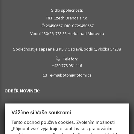
Sídlo společnosti:
T&T Czech Brands s.r.o.
IČ: 29450667, DIČ: CZ29450667
Vodní 130/26, 783 35 Horka nad Moravou
Společnost je zapsaná u KS v Ostravě, oddíl C, vložka 54238
Telefon:
+420 778 081 116
e-mail:
t-tomi@t-tomi.cz
ODBĚR NOVINEK:
Vážíme si Vaše soukromí
OK
Tento obchod používá cookies. Zvolením možnosti
„Přijmout vše“ vyjadřujete souhlas se zpracováním