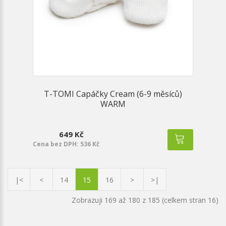
T-TOMI Capáčky Cream (6-9 měsíců)
WARM
649 Kč
Cena bez DPH: 536 Kč
|<
<
14
15
16
>
>|
Zobrazuji 169 až 180 z 185 (celkem stran 16)