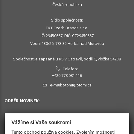
Česká republika
Sídlo společnosti:
T&T Czech Brands s.r.o.
IČ: 29450667, DIČ: CZ29450667
Vodní 130/26, 783 35 Horka nad Moravou
Společnost je zapsaná u KS v Ostravě, oddíl C, vložka 54238
Telefon:
+420 778 081 116
e-mail:
t-tomi@t-tomi.cz
ODBĚR NOVINEK:
Vážíme si Vaše soukromí
OK
Tento obchod používá cookies. Zvolením možnosti