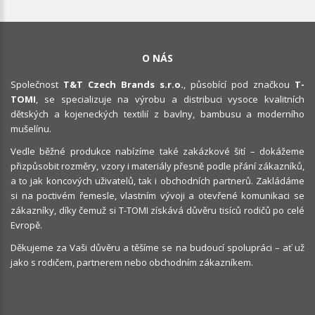
O NÁS
Společnost
T&T Czech Brands s.r.o.
, působící pod značkou
T-
TOMI
, se specializuje na výrobu a distribuci vysoce kvalitních
dětských a kojeneckých textilií z bavlny, bambusu a moderního
mušelínu.
Vedle běžné produkce nabízíme také zakázkové šití – dokážeme
přizpůsobit rozměry, vzory i materiály přesně podle přání zákazníků,
a to jak koncových uživatelů, tak i obchodních partnerů. Zakládáme
si na poctivém řemesle, vlastním vývoji a otevřené komunikaci se
zákazníky, díky čemuž si T-TOMI získává důvěru tisíců rodičů po celé
Evropě.
Děkujeme za Vaši důvěru a těšíme se na budoucí spolupráci – ať už
jako s rodičem, partnerem nebo obchodním zákazníkem.