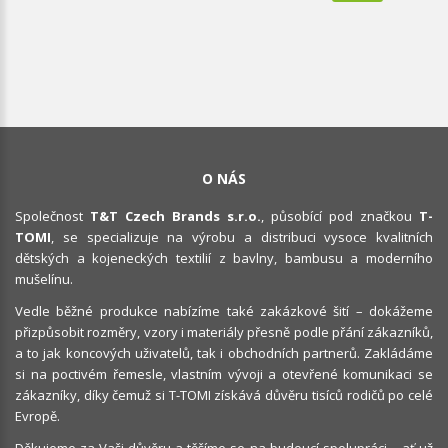
O NÁS
Společnost
T&T Czech Brands s.r.o.
, působící pod značkou
T-
TOMI
, se specializuje na výrobu a distribuci vysoce kvalitních
dětských a kojeneckých textilií z bavlny, bambusu a moderního
mušelínu.
Vedle běžné produkce nabízíme také zakázkové šití – dokážeme
přizpůsobit rozměry, vzory i materiály přesně podle přání zákazníků,
a to jak koncových uživatelů, tak i obchodních partnerů. Zakládáme
si na poctivém řemesle, vlastním vývoji a otevřené komunikaci se
zákazníky, díky čemuž si T-TOMI získává důvěru tisíců rodičů po celé
Evropě.
Děkujeme za Vaši důvěru a těšíme se na budoucí spolupráci – ať už