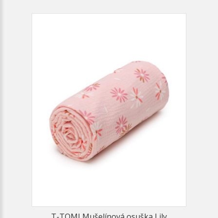
T-TOMI Mušelínová osuška Lily