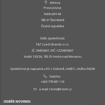
Adresa:
Provozovna:
Nádražní 49
785 01 Šternberk
Česká republika
Sídlo společnosti:
T&T Czech Brands s.r.o.
IČ: 29450667, DIČ: CZ29450667
Vodní 130/26, 783 35 Horka nad Moravou
Společnost je zapsaná u KS v Ostravě, oddíl C, vložka 54238
Telefon:
+420 778 081 116
e-mail:
t-tomi@t-tomi.cz
ODBĚR NOVINEK: