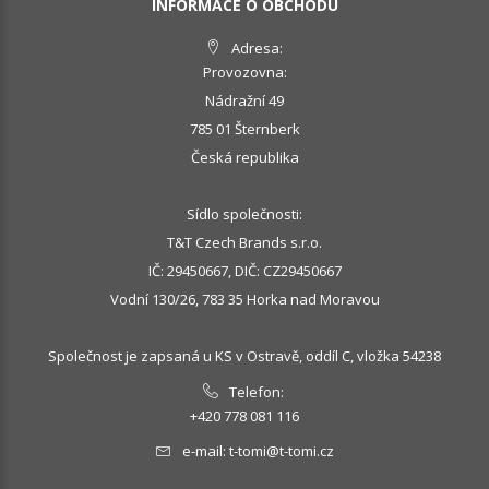
INFORMACE O OBCHODU
Adresa:
Provozovna:
Nádražní 49
785 01 Šternberk
Česká republika
Sídlo společnosti:
T&T Czech Brands s.r.o.
IČ: 29450667, DIČ: CZ29450667
Vodní 130/26, 783 35 Horka nad Moravou
Společnost je zapsaná u KS v Ostravě, oddíl C, vložka 54238
Telefon:
+420 778 081 116
e-mail:
t-tomi@t-tomi.cz