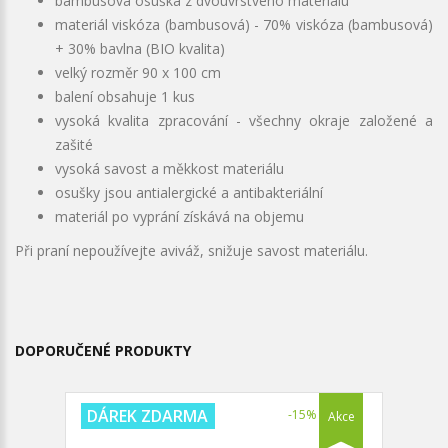
bambusová osuška z dvouvrstvého materiálu
materiál viskóza (bambusová) - 70% viskóza (bambusová)
+ 30% bavlna (BIO kvalita)
velký rozměr 90 x 100 cm
balení obsahuje 1 kus
vysoká kvalita zpracování - všechny okraje založené a
zašité
vysoká savost a měkkost materiálu
osušky jsou antialergické a antibakteriální
materiál po vyprání získává na objemu
Při praní nepoužívejte aviváž, snižuje savost materiálu.
DOPORUČENÉ PRODUKTY
DÁREK ZDARMA
-15%
Akce