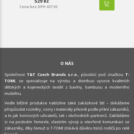
529 Kč
Cena bez DPH 437 Kč
O NÁS
Společnost
T&T Czech Brands s.r.o.
, působící pod značkou
T-
TOMI
, se specializuje na výrobu a distribuci vysoce kvalitních
dětských a kojeneckých textilií z bavlny, bambusu a moderního
mušelínu.
Vedle běžné produkce nabízíme také zakázkové šití – dokážeme
přizpůsobit rozměry, vzory i materiály přesně podle přání zákazníků,
a to jak koncových uživatelů, tak i obchodních partnerů. Zakládáme
si na poctivém řemesle, vlastním vývoji a otevřené komunikaci se
zákazníky, díky čemuž si T-TOMI získává důvěru tisíců rodičů po celé