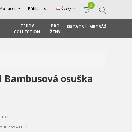
0
Můj účet
Přihlásit se
Česky
TEDDY
PRO
OSTATNÍ
METRÁŽ
COLLECTION
ŽENY
I Bambusová osuška
T132
8594166540132