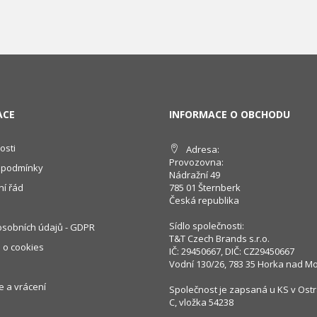
ACE
INFORMACE O OBCHODU
osti
Adresa:
Provozovna:
 podmínky
Nádražní 49
í řád
785 01 Šternberk
Česká republika
Sídlo společnosti:
sobních údajů - GDPR
T&T Czech Brands s.r.o.
 o cookies
IČ: 29450667, DIČ: CZ29450667
Vodní 130/26, 783 35 Horka nad M
 a vrácení
Společnost je zapsaná u KS v Ostr
C, vložka 54238