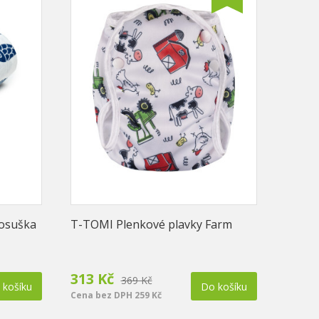
osuška
T-TOMI Plenkové plavky Farm
T-TOM
Ginkg
313 Kč
369 
369 Kč
 košíku
Do košíku
Cena b
Cena bez DPH 259 Kč