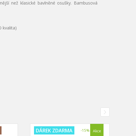
ější než klasické bavlněné osušky. Bambusová
 kvalita)
AKC
DÁREK ZDARMA
-15%
Akce