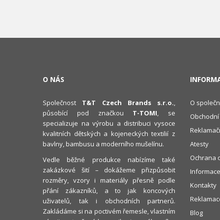
O NÁS
INFORM
Společnost
T&T Czech Brands s.r.o.
,
O společn
působící pod značkou
T-TOMI
, se
Obchodní
specializuje na výrobu a distribuci vysoce
Reklamačn
kvalitních dětských a kojeneckých textilií z
bavlny, bambusu a moderního mušelínu.
Atesty
Ochrana o
Vedle běžné produkce nabízíme také
zakázkové šití – dokážeme přizpůsobit
Informace
rozměry, vzory i materiály přesně podle
Kontakty
přání zákazníků, a to jak koncových
Reklamace
uživatelů, tak i obchodních partnerů.
Zakládáme si na poctivém řemesle, vlastním
Blog