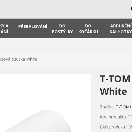
KY A
DO
DO
ABDUKČNÍ
PŘEBALOVÁNÍ
ÁNÍ
POSTÝLKY
KOČÁRKU
KALHOTKY
sová osuška White
T-TOM
White
Značka:
T-TOMI
Kód produktu: T
EAN produktu: 