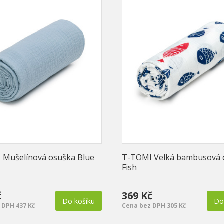
 Mušelínová osuška Blue
T-TOMI Velká bambusová 
Fish
č
369 Kč
Do košíku
Do
 DPH 437 Kč
Cena bez DPH 305 Kč