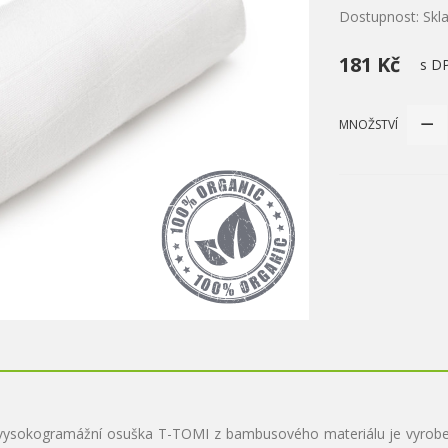
Dostupnost: Sk
181 Kč
s D
MNOŽSTVÍ
sokogramážní osuška T-TOMI z bambusového materiálu je vyrobena 