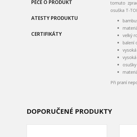
PÉČE O PRODUKT
tomuto zpra
osuška T-TOM
ATESTY PRODUKTU
bambus
materi
CERTIFIKÁTY
velký 
balení 
vysoká 
vysoká
osušky 
materi
Při praní nep
DOPORUČENÉ PRODUKTY