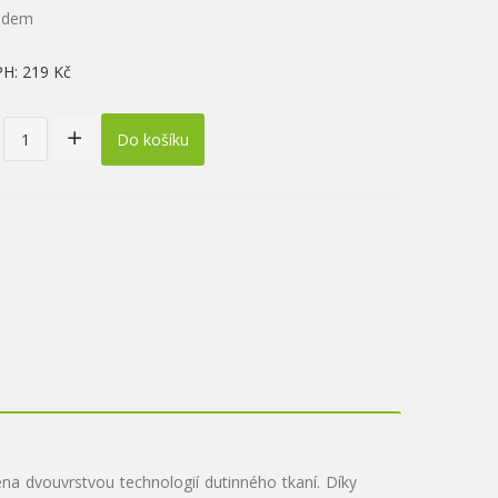
ladem
PH:
219 Kč
Do košíku
dvouvrstvou technologií dutinného tkaní. Díky