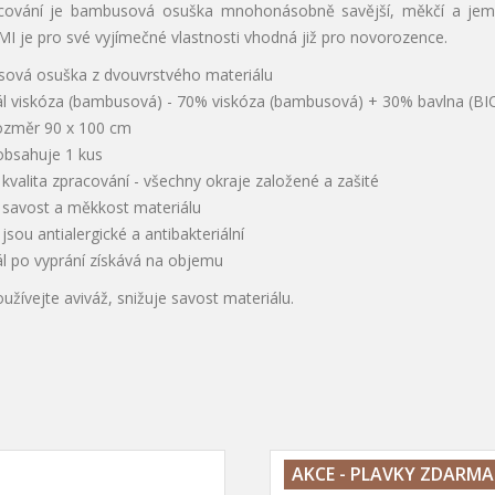
cování je bambusová osuška mnohonásobně savější, měkčí a jemn
I je pro své vyjímečné vlastnosti vhodná již pro novorozence.
ová osuška z dvouvrstvého materiálu
ál viskóza (bambusová) - 70% viskóza (bambusová) + 30% bavlna (BIO
rozměr 90 x 100 cm
obsahuje 1 kus
kvalita zpracování - všechny okraje založené a zašité
 savost a měkkost materiálu
jsou antialergické a antibakteriální
ál po vyprání získává na objemu
oužívejte aviváž, snižuje savost materiálu.
AKCE - PLAVKY ZDARMA