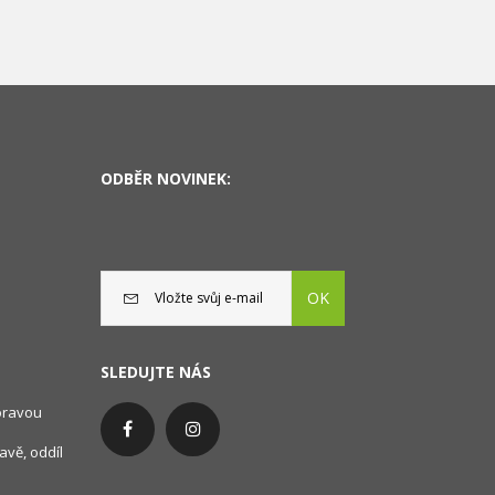
ODBĚR NOVINEK:
OK
SLEDUJTE NÁS
oravou
avě, oddíl