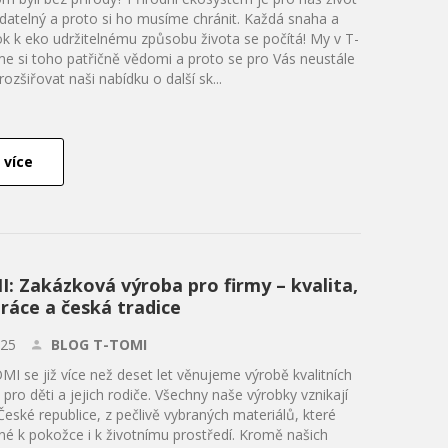
datelný a proto si ho musíme chránit. Každá snaha a
ok k eko udržitelnému způsobu života se počítá! My v T-
e si toho patřičně vědomi a proto se pro Vás neustále
ozšiřovat naši nabídku o další sk...
 více
: Zakázková výroba pro firmy – kvalita,
práce a česká tradice
.25
BLOG T-TOMI
 se již více než deset let věnujeme výrobě kvalitních
pro děti a jejich rodiče. Všechny naše výrobky vznikají
České republice, z pečlivě vybraných materiálů, které
rné k pokožce i k životnímu prostředí. Kromě našich