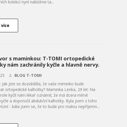
ích kolekcí nyní nabízíme ta...
 více
vor s maminkou: T-TOMI ortopedické
ky nám zachránily kyčle a hlavně nervy.
.25
BLOG T-TOMI
Jak jste se dozvěděla, že vaše miminko bude
at ortopedické kalhotky? Maminka Lenka, 29 let: Na
trole kyčlí nám lékař oznámil, že má dcera mírně
kyčle a doporučil abdukční kalhotky. Byla jsem z toho
ózní - bála jsem se, že to bude pro malou nepříjemn...