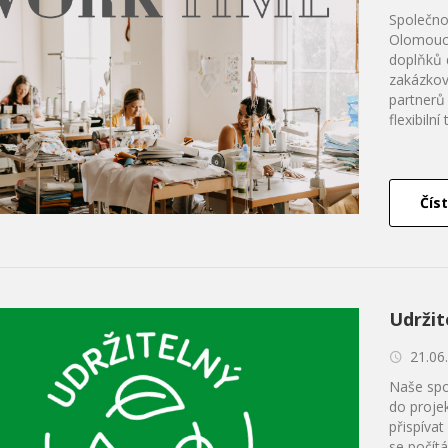
Společno
Olomouck
doplňků 
zakázkov
partnerů
flexibilní 
Číst
Udržit
21.06
Naše spo
do projek
přispíva
se počítá