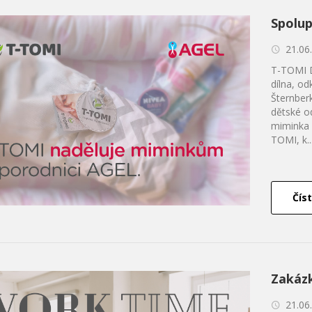
Spolup
21.06
T-TOMI 
dílna, od
Šternber
dětské o
miminka 
TOMI, k..
Číst
Zakáz
21.06