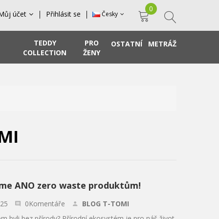
0
Můj účet
Přihlásit se
Česky
TEDDY
PRO
OSTATNÍ
METRÁŽ
COLLECTION
ŽENY
MI
me ANO zero waste produktům!
.25
0Komentáře
BLOG T-TOMI
m byli bez přírody? Přírodní ekosystém je pro náš život