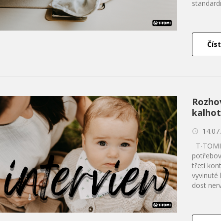
standardn
Číst
Rozho
kalhot
14.07
T-TOMI: 
potřebov
třetí kon
vyvinuté 
dost nerv