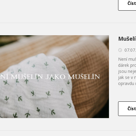
Číst
Mušelí
07.07
Není muše
dárek pr
jsou neje
jak se v
opravdu m
Číst