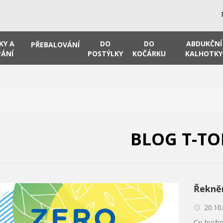
KY A
DO
DO
ABDUKČNÍ
PŘEBALOVÁNÍ
ÁNÍ
POSTÝLKY
KOČÁRKU
KALHOTKY
BLOG T-TO
Řekně
20.10
Co bycho