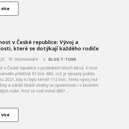
 více
ost v České republice: Vývoj a
losti, které se dotýkají každého rodiče
.25
0Komentáře
BLOG T-TOMI
 v České republice v posledních letech klesá. V roce
arodilo přibližně 91 tisíc dětí, což je výrazný pokles
ku 2021, kdy to bylo téměř 112 tisíc. Tento vývoj má
činy a odráží hlubší změny ve společnosti i v životním
dých rodin. Proč se rodí méně dětí? ...
 více