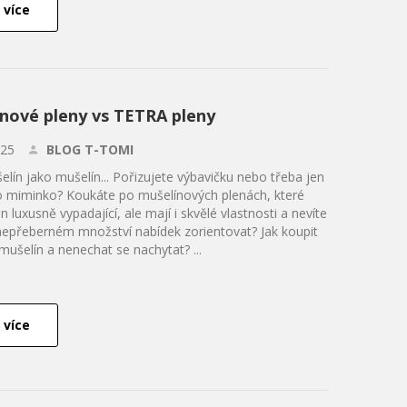
 více
nové pleny vs TETRA pleny
.25
BLOG T-TOMI
lín jako mušelín... Pořizujete výbavičku nebo třeba jen
o miminko? Koukáte po mušelínových plenách, které
n luxusně vypadající, ale mají i skvělé vlastnosti a nevíte
 nepřeberném množství nabídek zorientovat? Jak koupit
ušelín a nenechat se nachytat? ...
 více