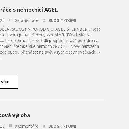
ráce s nemocnicí AGEL
.25
0Komentáře
BLOG T-TOMI
DĚLÁ RADOST V PORODNICI AGEL ŠTERNBERK Naše
kud k vám putují všechny výrobky T-TOMI, sídlí ve
ku. Proto jsme se rozhodli podpořit právě porodnici a
ddělení šternberské nemocnice AGEL. Nově narozená
zde budou přicházet na svět v rychlozavinovačkách T-
.
 více
ková výroba
.25
0Komentáře
BLOG T-TOMI