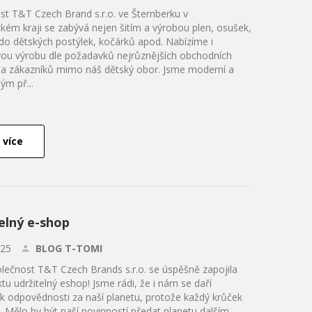
st T&T Czech Brand s.r.o. ve Šternberku v
ém kraji se zabývá nejen šitím a výrobou plen, osušek,
do dětských postýlek, kočárků apod. Nabízíme i
ou výrobu dle požadavků nejrůznějších obchodních
 a zákazníků mimo náš dětský obor. Jsme moderní a
tým př...
 více
elný e-shop
.25
BLOG T-TOMI
lečnost T&T Czech Brands s.r.o. se úspěšně zapojila
tu udržitelný eshop! Jsme rádi, že i nám se daří
t k odpovědnosti za naší planetu, protože každý krůček
. Mělo by být naší povinností předat planetu dalším