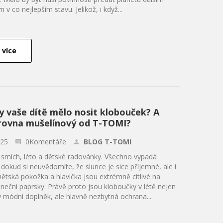
 v co nejlepším stavu. Jelikož, i když...
 více
y vaše dítě mělo nosit klobouček? A
rovna mušelínový od T-TOMI?
.25
0Komentáře
BLOG T-TOMI
, smích, léto a dětské radovánky. Všechno vypadá
– dokud si neuvědomíte, že slunce je sice příjemné, ale i
Dětská pokožka a hlavička jsou extrémně citlivé na
neční paprsky. Právě proto jsou kloboučky v létě nejen
 módní doplněk, ale hlavně nezbytná ochrana....