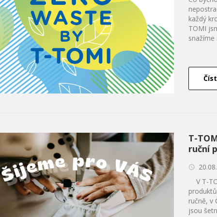
nepostra
každý kr
TOMI jsm
snažíme r
Číst
T-TOMI
ruční 
20.08
V T-TOMI
produktů 
ručně, v 
jsou šet