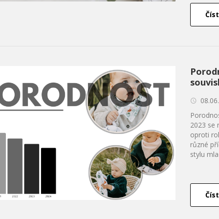
Číst
Porodn
souvis
08.06
Porodnost
2023 se n
oproti ro
různé pří
stylu mla
Číst