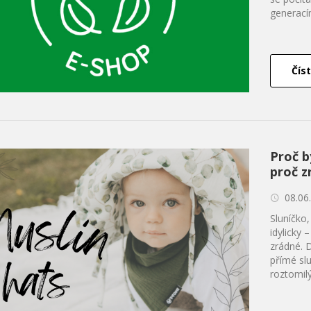
generacím
Číst
Proč b
proč z
08.06
Sluníčko
idylicky 
zrádné. 
přímé slu
roztomilý