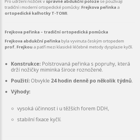
Pro udržení nožiček v
správné abdukční poloze
se používají
tradiční i moderní ortopedické pomůcky:
Frejkova peřinka
a
ortopedické kalhotky T-TOMI
.
Frejkova peřinka – tradiční ortopedická pomůcka
Frejkova abdukční peřinka
byla vyvinuta českým ortopedem
prof. Frejkou
a patří mezi klasické léčebné metody dysplazie kyčlí.
Konstrukce:
Polstrovaná peřinka s popruhy, která
drží nožičky miminka široce roznožené.
Použití:
Obvykle
24 hodin denně po několik týdnů
.
Výhody:
vysoká účinnost i u těžších forem DDH,
stabilní fixace kyčlí.