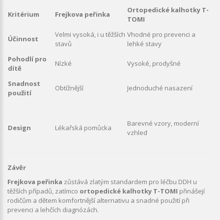
Ortopedické kalhotky T-
Kritérium
Frejkova peřinka
TOMI
Velmi vysoká, i u těžších
Vhodné pro prevenci a
Účinnost
stavů
lehké stavy
Pohodlí pro
Nízké
Vysoké, prodyšné
dítě
Snadnost
Obtížnější
Jednoduché nasazení
použití
Barevné vzory, moderní
Design
Lékařská pomůcka
vzhled
Závěr
Frejkova peřinka
zůstává zlatým standardem pro léčbu DDH u
těžších případů, zatímco
ortopedické kalhotky T-TOMI
přinášejí
rodičům a dětem komfortnější alternativu a snadné použití při
prevenci a lehčích diagnózách.