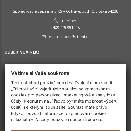
Společnost je zapsaná u KS v Ostravě, oddíl C, vložka 54238
Telefon:
+420 778 081 116
e-mail:
t-tomi@t-tomi.cz
ODBĚR NOVINEK:
Vážíme si Vaše soukromí
OK
Tento obchod používá cookies. Zvolením možnosti
„Přijmout vše“ vyjadřujete souhlas se zpracováním
cookies pro personalizaci, marketingové a analytické
SLEDUJTE NÁS
účely. Klepnutím na „Předvolby“ máte možnost výběru
účelů, se kterými souhlasíte. Souhlas máte právo
kdykoli odvolat. Informace o zpracování cookies
naleznete v
Zásady používání souborů cookie
.