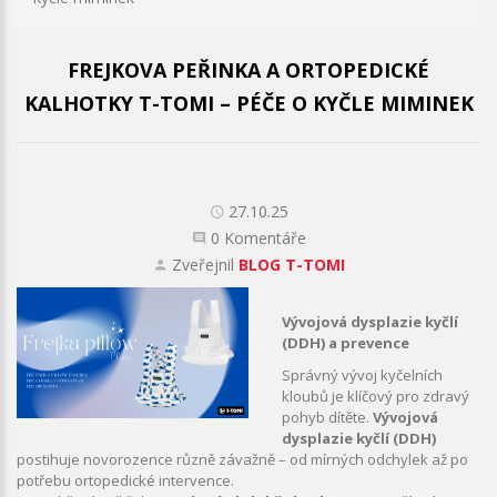
FREJKOVA PEŘINKA A ORTOPEDICKÉ
KALHOTKY T-TOMI – PÉČE O KYČLE MIMINEK
27.10.25
0 Komentáře
Zveřejnil
BLOG T-TOMI
Vývojová dysplazie kyčlí
(DDH) a prevence
Správný vývoj kyčelních
kloubů je klíčový pro zdravý
pohyb dítěte.
Vývojová
dysplazie kyčlí (DDH)
postihuje novorozence různě závažně – od mírných odchylek až po
potřebu ortopedické intervence.