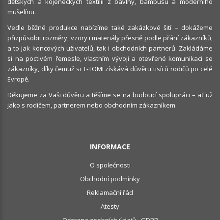
dětských a kojeneckých textilií z bavlny, bambusu a moderního
mušelínu.
Vedle běžné produkce nabízíme také zakázkové šití – dokážeme
přizpůsobit rozměry, vzory i materiály přesně podle přání zákazníků,
a to jak koncových uživatelů, tak i obchodních partnerů. Zakládáme
si na poctivém řemesle, vlastním vývoji a otevřené komunikaci se
zákazníky, díky čemuž si T-TOMI získává důvěru tisíců rodičů po celé
Evropě.
Děkujeme za Vaši důvěru a těšíme se na budoucí spolupráci – ať už
jako s rodičem, partnerem nebo obchodním zákazníkem.
INFORMACE
O společnosti
Obchodní podmínky
Reklamační řád
Atesty