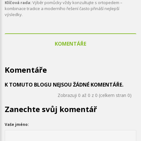
Klíčová rada:
Výběr pomůcky vždy konzultujte s ortopedem –
kombinace tradice a moderního řešení často přináší nejlepší
výsledky.
KOMENTÁŘE
Komentáře
K TOMUTO BLOGU NEJSOU ŽÁDNÉ KOMENTÁŘE.
Zobrazuji 0 až 0 z 0 (celkem stran 0)
Zanechte svůj komentář
Vaše jméno: