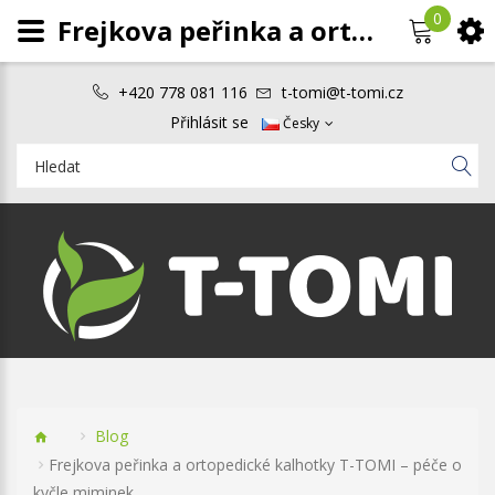
0
Frejkova peřinka a ortopedické kalhotky T-TOMI – péče o kyčle miminek
+420 778 081 116
t-tomi@t-tomi.cz
Přihlásit se
Česky
Blog
Frejkova peřinka a ortopedické kalhotky T-TOMI – péče o
kyčle miminek