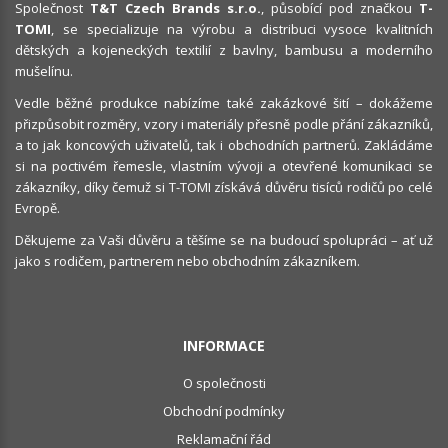
Společnost
T&T Czech Brands s.r.o.
, působící pod značkou
T-
TOMI
, se specializuje na výrobu a distribuci vysoce kvalitních
dětských a kojeneckých textilií z bavlny, bambusu a moderního
mušelínu.
Vedle běžné produkce nabízíme také zakázkové šití – dokážeme
přizpůsobit rozměry, vzory i materiály přesně podle přání zákazníků,
a to jak koncových uživatelů, tak i obchodních partnerů. Zakládáme
si na poctivém řemesle, vlastním vývoji a otevřené komunikaci se
zákazníky, díky čemuž si T-TOMI získává důvěru tisíců rodičů po celé
Evropě.
Děkujeme za Vaši důvěru a těšíme se na budoucí spolupráci – ať už
jako s rodičem, partnerem nebo obchodním zákazníkem.
INFORMACE
O společnosti
Obchodní podmínky
Reklamační řád