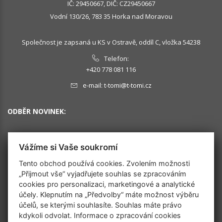
IČ: 29450667, DIČ: CZ29450667
Vodní 130/26, 783 35 Horka nad Moravou
Společnost je zapsaná u KS v Ostravě, oddíl C, vložka 54238
Telefon:
+420 778 081 116
e-mail:
t-tomi@t-tomi.cz
ODBĚR NOVINEK:
Vážíme si Vaše soukromí
OK
Tento obchod používá cookies. Zvolením možnosti
„Přijmout vše“ vyjadřujete souhlas se zpracováním
cookies pro personalizaci, marketingové a analytické
SLEDUJTE NÁS
účely. Klepnutím na „Předvolby“ máte možnost výběru
účelů, se kterými souhlasíte. Souhlas máte právo
kdykoli odvolat. Informace o zpracování cookies