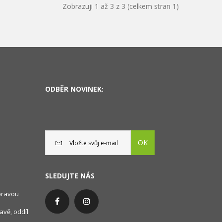
Zobrazuji 1 až 3 z 3 (celkem stran 1)
ODBĚR NOVINEK:
OK
SLEDUJTE NÁS
oravou
avě, oddíl