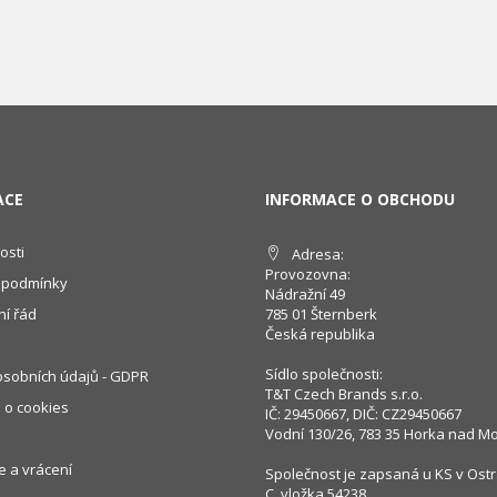
ACE
INFORMACE O OBCHODU
osti
Adresa:
Provozovna:
 podmínky
Nádražní 49
í řád
785 01 Šternberk
Česká republika
Sídlo společnosti:
sobních údajů - GDPR
T&T Czech Brands s.r.o.
 o cookies
IČ: 29450667, DIČ: CZ29450667
Vodní 130/26, 783 35 Horka nad M
 a vrácení
Společnost je zapsaná u KS v Ostr
C, vložka 54238