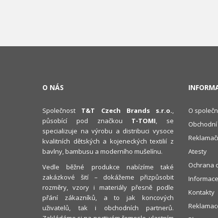
O NÁS
INFORM
Společnost
T&T Czech Brands s.r.o.
,
O společn
působící pod značkou
T-TOMI
, se
Obchodní
specializuje na výrobu a distribuci vysoce
Reklamačn
kvalitních dětských a kojeneckých textilií z
bavlny, bambusu a moderního mušelínu.
Atesty
Ochrana o
Vedle běžné produkce nabízíme také
zakázkové šití – dokážeme přizpůsobit
Informace
rozměry, vzory i materiály přesně podle
Kontakty
přání zákazníků, a to jak koncových
Reklamace
uživatelů, tak i obchodních partnerů.