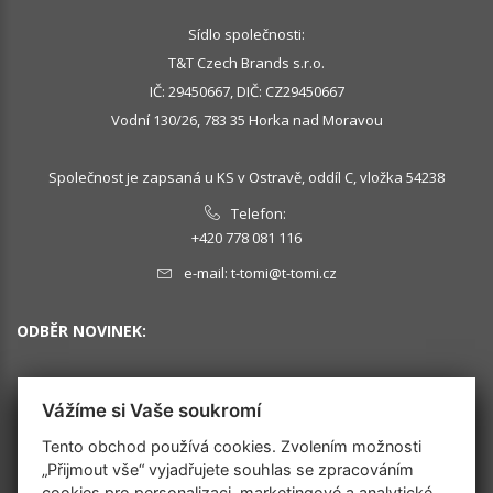
Sídlo společnosti:
T&T Czech Brands s.r.o.
IČ: 29450667, DIČ: CZ29450667
Vodní 130/26, 783 35 Horka nad Moravou
Společnost je zapsaná u KS v Ostravě, oddíl C, vložka 54238
Telefon:
+420 778 081 116
e-mail:
t-tomi@t-tomi.cz
ODBĚR NOVINEK:
Vážíme si Vaše soukromí
OK
Tento obchod používá cookies. Zvolením možnosti
„Přijmout vše“ vyjadřujete souhlas se zpracováním
cookies pro personalizaci, marketingové a analytické