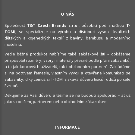
O NÁS
Společnost
T&T Czech Brands s.r.o.
, působící pod značkou
T-
TOMI
, se specializuje na výrobu a distribuci vysoce kvalitních
dětských a kojeneckých textilií z bavlny, bambusu a moderního
mušelínu.
Vedle běžné produkce nabízíme také zakázkové šití – dokážeme
přizpůsobit rozměry, vzory i materiály přesně podle přání zákazníků,
a to jak koncových uživatelů, tak i obchodních partnerů. Zakládáme
si na poctivém řemesle, vlastním vývoji a otevřené komunikaci se
zákazníky, díky čemuž si T-TOMI získává důvěru tisíců rodičů po celé
Evropě.
Děkujeme za Vaši důvěru a těšíme se na budoucí spolupráci – ať už
jako s rodičem, partnerem nebo obchodním zákazníkem.
INFORMACE