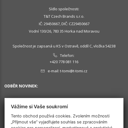
Sídlo společnosti:
T&T Czech Brands s.r.o.
IČ: 29450667, DIČ: CZ29450667
Vodní 130/26, 783 35 Horka nad Moravou
Společnost je zapsaná u KS v Ostravě, oddíl C, vložka 54238
Telefon:
+420 778 081 116
e-mail:
t-tomi@t-tomi.cz
ODBĚR NOVINEK:
Vážíme si Vaše soukromí
OK
Tento obchod používá cookies. Zvolením možnosti
„Přijmout vše“ vyjadřujete souhlas se zpracováním
cookies pro personalizaci, marketingové a analytické