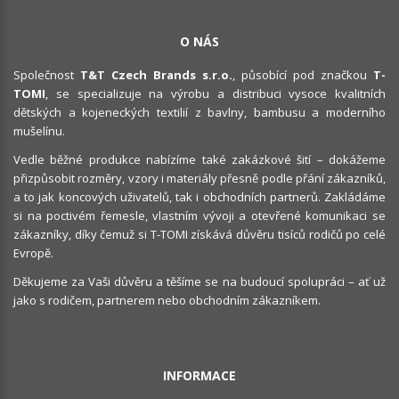
O NÁS
Společnost
T&T Czech Brands s.r.o.
, působící pod značkou
T-
TOMI
, se specializuje na výrobu a distribuci vysoce kvalitních
dětských a kojeneckých textilií z bavlny, bambusu a moderního
mušelínu.
Vedle běžné produkce nabízíme také zakázkové šití – dokážeme
přizpůsobit rozměry, vzory i materiály přesně podle přání zákazníků,
a to jak koncových uživatelů, tak i obchodních partnerů. Zakládáme
si na poctivém řemesle, vlastním vývoji a otevřené komunikaci se
zákazníky, díky čemuž si T-TOMI získává důvěru tisíců rodičů po celé
Evropě.
Děkujeme za Vaši důvěru a těšíme se na budoucí spolupráci – ať už
jako s rodičem, partnerem nebo obchodním zákazníkem.
INFORMACE