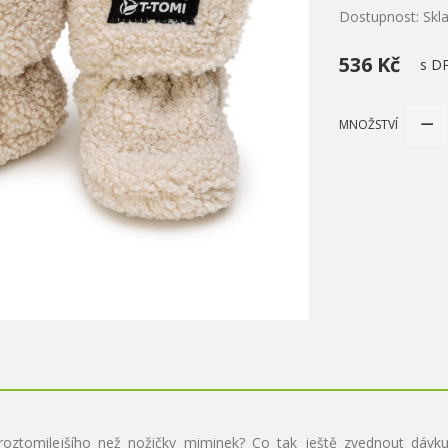
Dostupnost: Sk
536 Kč
s D
MNOŽSTVÍ
roztomilejšího než nožičky miminek? Co tak ještě zvednout dávk