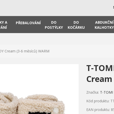
KY A
DO
DO
ABDUKČNÍ
PŘEBALOVÁNÍ
ÁNÍ
POSTÝLKY
KOČÁRKU
KALHOTKY
DY Cream (3-6 měsíců) WARM
T-TOM
Cream 
Značka:
T-TOMI
Kód produktu: T
EAN produktu: 