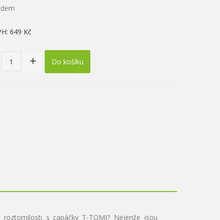
ladem
PH:
649 Kč
Do košíku
u roztomilosti s capáčky T-TOMI? Nejenže jsou