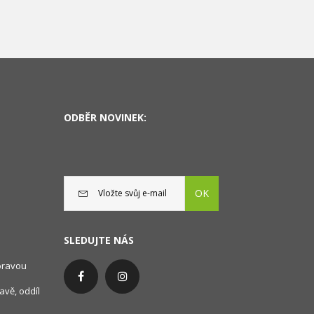
ODBĚR NOVINEK:
OK
SLEDUJTE NÁS
oravou
avě, oddíl