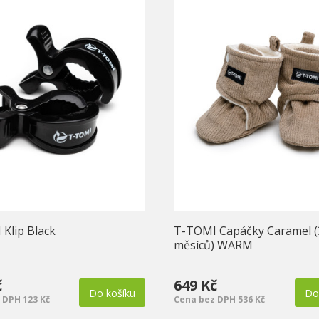
Klip Black
T-TOMI Capáčky Caramel (
měsíců) WARM
č
649 Kč
Do košíku
Do
 DPH 123 Kč
Cena bez DPH 536 Kč