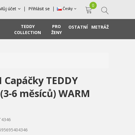
0
Můj účet
Přihlásit se
Česky
TEDDY
PRO
OSTATNÍ
METRÁŽ
COLLECTION
ŽENY
I Capáčky TEDDY
(3-6 měsíců) WARM
T4346
8595695404346