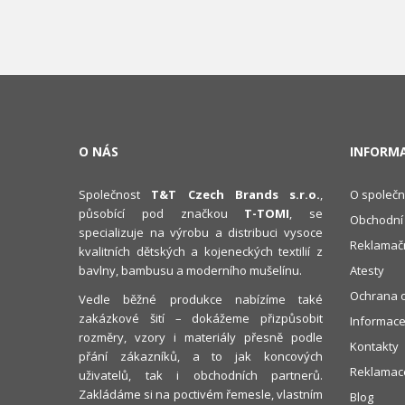
O NÁS
INFORM
Společnost
T&T Czech Brands s.r.o.
,
O společn
působící pod značkou
T-TOMI
, se
Obchodní
specializuje na výrobu a distribuci vysoce
Reklamačn
kvalitních dětských a kojeneckých textilií z
bavlny, bambusu a moderního mušelínu.
Atesty
Ochrana o
Vedle běžné produkce nabízíme také
zakázkové šití – dokážeme přizpůsobit
Informace
rozměry, vzory i materiály přesně podle
Kontakty
přání zákazníků, a to jak koncových
Reklamace
uživatelů, tak i obchodních partnerů.
Zakládáme si na poctivém řemesle, vlastním
Blog