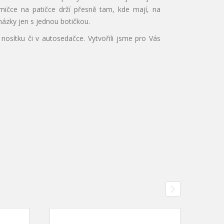
umičce na patičce drží přesně tam, kde mají, na
ázky jen s jednou botičkou.
sítku či v autosedačce. Vytvořili jsme pro Vás
No