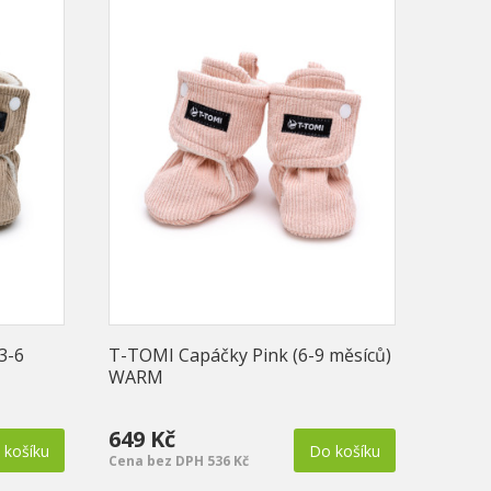
3-6
T-TOMI Capáčky Pink (6-9 měsíců)
T-TOM
WARM
649 Kč
1489
 košíku
Do košíku
Cena bez DPH 536 Kč
Cena b