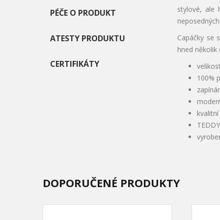
stylové, ale
PÉČE O PRODUKT
neposedných 
ATESTY PRODUKTU
Capáčky se s
hned několik 
CERTIFIKÁTY
velikos
100% p
zapínán
modern
kvalitn
TEDDY 
vyrobe
DOPORUČENÉ PRODUKTY