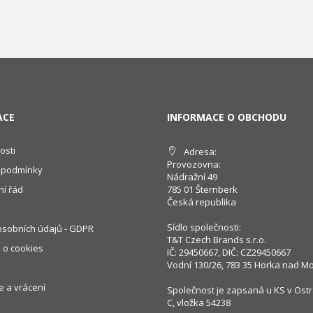
ACE
INFORMACE O OBCHODU
osti
Adresa:
Provozovna:
 podmínky
Nádražní 49
í řád
785 01 Šternberk
Česká republika
Sídlo společnosti:
sobních údajů - GDPR
T&T Czech Brands s.r.o.
 o cookies
IČ: 29450667, DIČ: CZ29450667
Vodní 130/26, 783 35 Horka nad M
 a vrácení
Společnost je zapsaná u KS v Ostr
C, vložka 54238