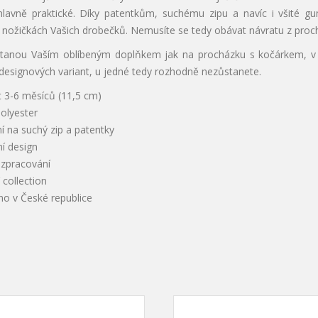
 hlavně praktické. Díky patentkům, suchému zipu a navíc i všité g
nožičkách Vašich drobečků. Nemusíte se tedy obávat návratu z proch
tanou Vaším oblíbeným doplňkem jak na procházku s kočárkem, v no
designových variant, u jedné tedy rozhodně nezůstanete.
t 3-6 měsíců (11,5 cm)
olyester
í na suchý zip a patentky
í design
í zpracování
collection
no v České republice