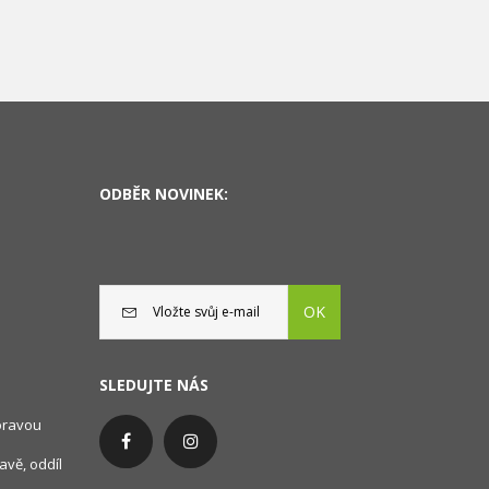
ODBĚR NOVINEK:
OK
SLEDUJTE NÁS
oravou
avě, oddíl