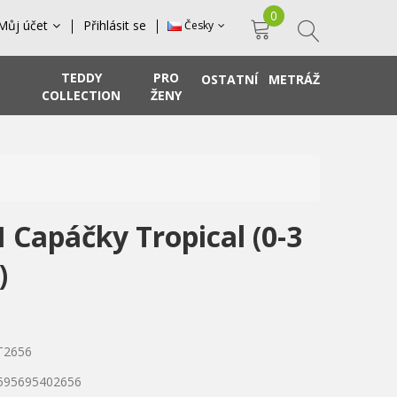
0
Můj účet
Přihlásit se
Česky
TEDDY
PRO
OSTATNÍ
METRÁŽ
COLLECTION
ŽENY
 Capáčky Tropical (0-3
)
T2656
8595695402656