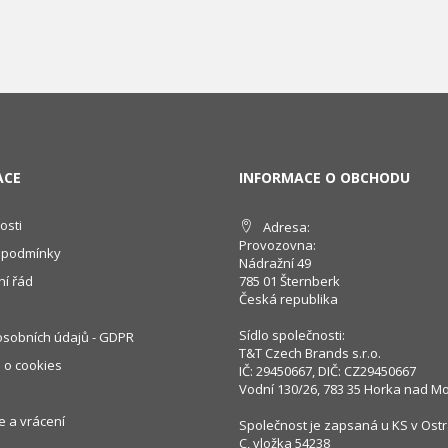
ACE
INFORMACE O OBCHODU
osti
Adresa:
Provozovna:
 podmínky
Nádražní 49
í řád
785 01 Šternberk
Česká republika
Sídlo společnosti:
sobních údajů - GDPR
T&T Czech Brands s.r.o.
 o cookies
IČ: 29450667, DIČ: CZ29450667
Vodní 130/26, 783 35 Horka nad M
 a vrácení
Společnost je zapsaná u KS v Ostr
C, vložka 54238