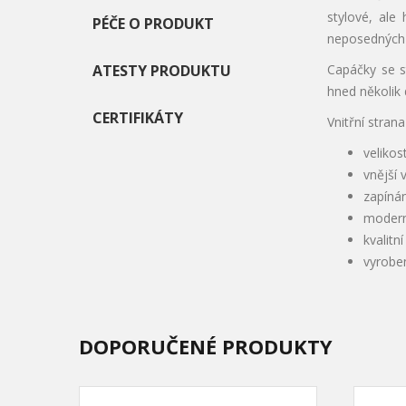
stylové, ale
PÉČE O PRODUKT
neposedných 
ATESTY PRODUKTU
Capáčky se s
hned několik 
CERTIFIKÁTY
Vnitřní stran
velikos
vnější 
zapínán
modern
kvalitn
vyrobe
DOPORUČENÉ PRODUKTY