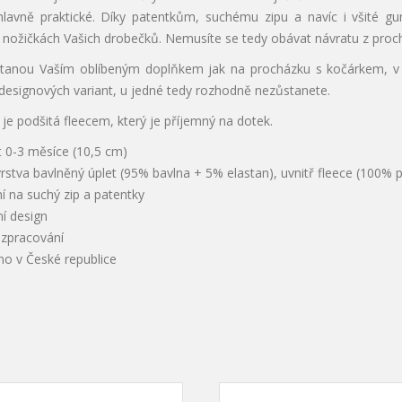
 hlavně praktické. Díky patentkům, suchému zipu a navíc i všité g
nožičkách Vašich drobečků. Nemusíte se tedy obávat návratu z proch
tanou Vaším oblíbeným doplňkem jak na procházku s kočárkem, v no
designových variant, u jedné tedy rozhodně nezůstanete.
a je podšitá fleecem, který je příjemný na dotek.
t 0-3 měsíce (10,5 cm)
vrstva bavlněný úplet (95% bavlna + 5% elastan), uvnitř fleece (100% 
í na suchý zip a patentky
í design
í zpracování
no v České republice