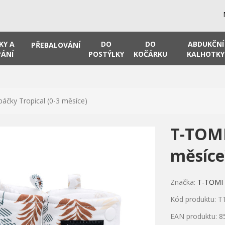
KY A
DO
DO
ABDUKČNÍ
PŘEBALOVÁNÍ
ÁNÍ
POSTÝLKY
KOČÁRKU
KALHOTKY
áčky Tropical (0-3 měsíce)
T-TOMI
měsíce
Značka:
T-TOMI
Kód produktu: T
EAN produktu: 