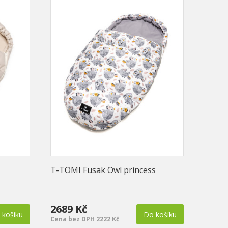
T-TOMI Fusak Owl princess
T-TOM
2689 Kč
649 
 košíku
Do košíku
Cena bez DPH 2222 Kč
Cena b