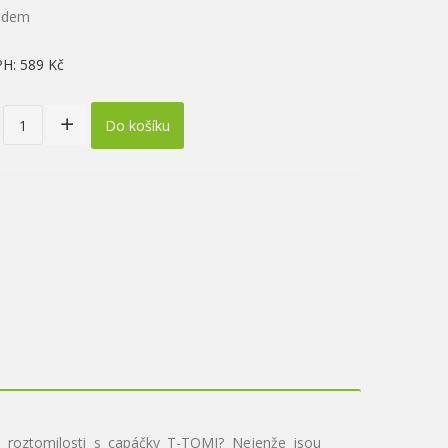
ladem
PH:
589 Kč
Do košíku
u roztomilosti s capáčky T-TOMI? Nejenže jsou