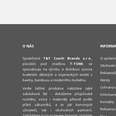
O NÁS
INFORM
Společnost
T&T Czech Brands s.r.o.
,
O společn
působící pod značkou
T-TOMI
, se
Obchodní
specializuje na výrobu a distribuci vysoce
Reklamačn
kvalitních dětských a kojeneckých textilií z
bavlny, bambusu a moderního mušelínu.
Atesty
Ochrana o
Vedle běžné produkce nabízíme také
zakázkové šití – dokážeme přizpůsobit
Informace
rozměry, vzory i materiály přesně podle
Kontakty
přání zákazníků, a to jak koncových
Reklamace
uživatelů, tak i obchodních partnerů.
Zakládáme si na poctivém řemesle, vlastním