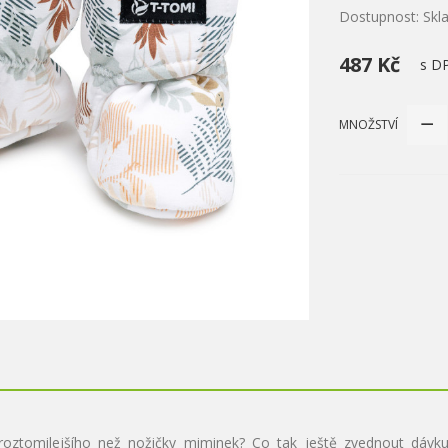
Dostupnost: Sk
487 Kč
s D
MNOŽSTVÍ
roztomilejšího než nožičky miminek? Co tak ještě zvednout dávk